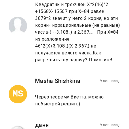
Квадратный трехчлен X^2(46)^2
+1568X-15567 при X=84 равен
3879^2 значит у него 2 корня, но эти
корни- иррациональные (не равные)
числа-( --3,108..) и 2.367.... . При X=84
из разложения
46^2(X+3,108..)(X-2,367.) не
получается целого числа.Как
разрешить эту задачу? Помогите!
Masha Shishkina
9 лет назад
MS
Через теорему Виетта, можно
побыстрей решить)
даня
9 лет назад