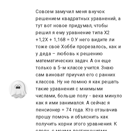
Совсем замучил меня внучок
решением квадратных уравнений, а
тут вот новое придумал, чтобы
решил я ему уравнение типа Х2
+1,2Х + 1,168 = 0.У него видите ли
тоже своё Хобби прорезалось, как и
у деда – любовь к решению
математических задач. А он еще
только в 5-м классе учится. Знаю
сам виноват приучил его с ранних
классов. Ну не помню я как решать
такие уравнения с мнимыми
числами, больше полу - века минуло
как я ими занимался. А сейчас я
пенсионер = 74 года. Кто отзывчив
прошу помочь и объяснить как
получить корни этого уравнения. К
слову, с моими достижениями