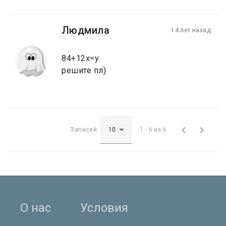
Людмила
14 лет назад
84+12x=y
решите пл)


Записей:
1 - 6 из 6
О нас
Условия