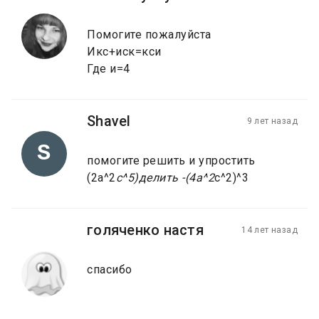
Помогите пожалуйста
Икс+иск=кси
Где и=4
Shavel
9 лет назад
S
помогите решить и упростить
(2а^2
c^5)делить -(4a^2
c^2)^3
голяченко настя
14 лет назад
спасибо