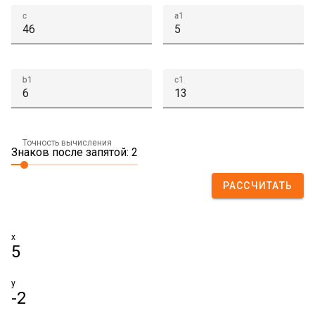
c
a1
b1
c1
Точность вычисления
Знаков после запятой: 2
РАССЧИТАТЬ
x
5
y
-2