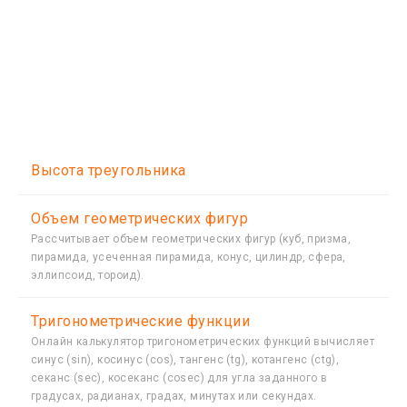
Высота треугольника
Объем геометрических фигур
Рассчитывает объем геометрических фигур (куб, призма,
пирамида, усеченная пирамида, конус, цилиндр, сфера,
эллипсоид, тороид).
Тригонометрические функции
Онлайн калькулятор тригонометрических функций вычисляет
синус (sin), косинус (cos), тангенс (tg), котангенс (ctg),
секанс (sec), косеканс (cosec) для угла заданного в
градусах, радианах, градах, минутах или секундах.