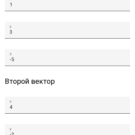
y
z
Второй вектор
x
y