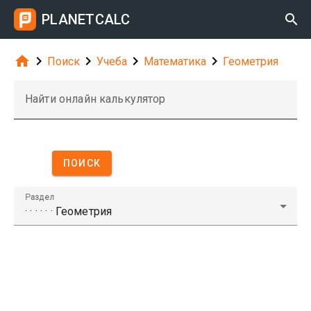
PLANETCALC






Поиск
Учеба
Математика
Геометрия
Найти онлайн калькулятор
ПОИСК
Раздел