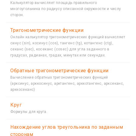
Калькулятор вычисляет площадь правильного
многоугольника по радиусу описанной окружности и числу
сторон.
Тригонометрические функции
Онлайн калькулятор тригонометрических функций вычисляет
синус (sin), косинус (cos), тангенс (tg), котангенс (ctg),
секанс (sec), косеканс (cosec) для угла заданного в
градусах, радианах, градах, минутах или секундах.
Обратные тригонометрические функции
Вычисление обратных тригонометрических функций
(арксинус, арккосинус, арктангенс, арккотангенс, арксеканс,
арккосеканс)
Круг
Формулы для круга.
Нахождение углов треугольника по заданным
сторонам