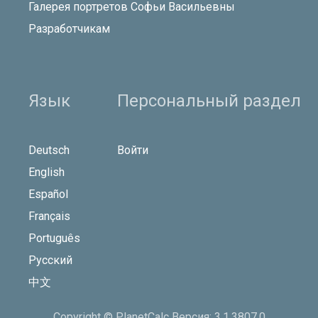
Галерея портретов Софьи Васильевны
Разработчикам
Язык
Персональный раздел
Deutsch
Войти
English
Español
Français
Português
Русский
中文
Copyright © PlanetCalc Версия: 3.1.3807.0