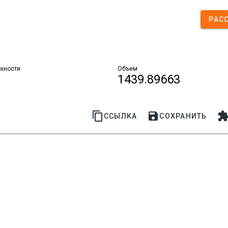
РАС
хности
Объем
1439.89663


ССЫЛКА
СОХРАНИТЬ