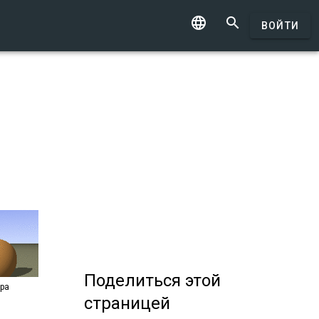


ВОЙТИ
Поделиться
этой
ра
страницей