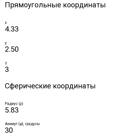
Прямоугольные координаты
x
4.33
y
2.50
z
3
Сферические координаты
Радиус (ρ)
5.83
Азимут (φ), градусы
30