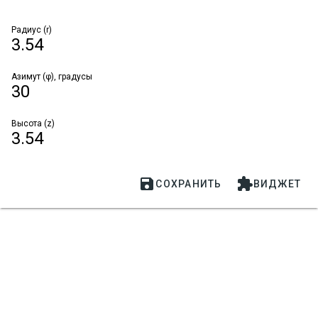
Радиус (r)
3.54
Азимут (φ), градусы
30
Высота (z)
3.54


СОХРАНИТЬ
ВИДЖЕТ