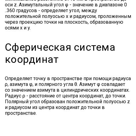
оси z. Азимутальный угол φ - значение в диапазоне 0
..360 градусов - определяет угол, между
положительной полуосью x и радиусом, проложенным
через проекцию точки на плоскость, образованную
осями x и y.
Сферическая система
координат
Определяет точку в пространстве при помощи радиуса
ρ, азимута φ, и полярного угла θ. Азимут φ совпадает
со значением азимута в цилиндрических координатах.
Радиус ρ - расстояние от центра координат, до точки.
Полярный угол образован положительной полуосью z
и радиусом из центра координат до точки в
пространстве.