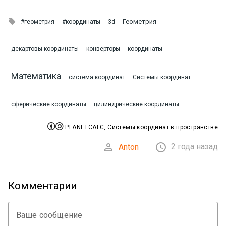

Геометрия
#геометрия
#координаты
3d
декартовы координаты
конверторы
координаты
Математика
система координат
Системы координат
сферические координаты
цилиндрические координаты


PLANETCALC, Системы координат в пространстве


2 года назад
Anton
Комментарии
Ваше сообщение