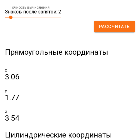
Точность вычисления
Знаков после запятой: 2
РАССЧИТАТЬ
Прямоугольные координаты
x
3.06
y
1.77
z
3.54
Цилиндрические координаты