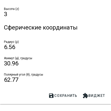
Высота (z)
3
Сферические координаты
Радиус (ρ)
6.56
Азимут (φ), градусы
30.96
Полярный угол (θ), градусы
62.77


СОХРАНИТЬ
ВИДЖЕТ