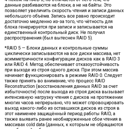
данные разбиваются на блоки, а не на байты. Это
позволяет увеличить скорость чтения и записи данных
небольшого объёма. Запись все равно происходит
достаточно медленно из-за того, что чётность для
блока генерируется при записи и записывается на
единственный контрольный диск. Не получил
распространения (был вытеснен RAID 5).
*RAID 5 — Блоки данных и контрольные суммы
циклически записываются на все диски массива, нет
асимметричности конфигурации дисков как в RAID 3
или RAID 4. Метод обеспечивает отказоустойчивость
при выходе из строя одного диска. При этом массив
начинает функционировать в режиме RAID 0. Следует
также принять во внимание, что процесс RAID
Reconstruction (восстановления данных RAID за счет
избыточности) после выхода из строя диска вызывает
интенсивную нагрузку чтения с дисков на протяжении
многих часов непрерывно, что может спровоцировать
выход какого-либо из оставшихся дисков из строя в
этот наименее защищённый период работы RAID, а
также выявить ранее необнаруженные сбои чтения в
массивах cold data (данных, к которым не обращаются