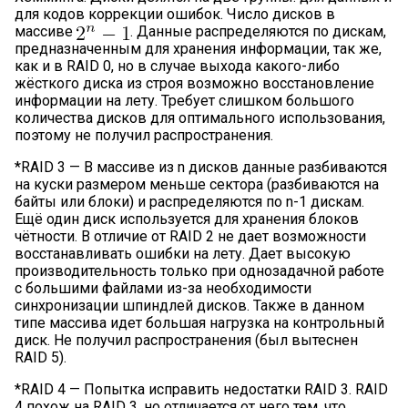
для кодов коррекции ошибок. Число дисков в
массиве
. Данные распределяются по дискам,
предназначенным для хранения информации, так же,
как и в RAID 0, но в случае выхода какого-либо
жёсткого диска из строя возможно восстановление
информации на лету. Требует слишком большого
количества дисков для оптимального использования,
поэтому не получил распространения.
*RAID 3 — В массиве из n дисков данные разбиваются
на куски размером меньше сектора (разбиваются на
байты или блоки) и распределяются по n-1 дискам.
Ещё один диск используется для хранения блоков
чётности. В отличие от RAID 2 не дает возможности
восстанавливать ошибки на лету. Дает высокую
производительность только при однозадачной работе
с большими файлами из-за необходимости
синхронизации шпиндлей дисков. Также в данном
типе массива идет большая нагрузка на контрольный
диск. Не получил распространения (был вытеснен
RAID 5).
*RAID 4 — Попытка исправить недостатки RAID 3. RAID
4 похож на RAID 3, но отличается от него тем, что