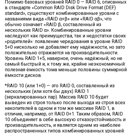
Помимо базовых уровней RAID 0 — RAID 6, описанных
в стандарте «Common RAID Disk Drive Format (DEF)
standard», существуют комбинированные уровни с
названиями вида «RAID α+β» или «RAID αβ», что
обычно означает «RAID β, составленный из
нескольких RAID α». Комбинированные уровни
наследуют как преимущества, так и недостатки своих
«родителей»: появление чередования в уровне RAID
5+0 нисколько не добавляет ему надёжности, но зато
положительно отражается на производительности.
Уровень RAID 1+5, наверное, очень надёжный, но не
самый быстрый и, к тому же, крайне неэкономичный:
полезная ёмкость тома меньше половины суммарной
ёмкости дисков.
*RAID 10 (или 1+0) — это RAID 0, составленный из
нескольких (или хотя бы двух) RAID 1
(зеркалированных пар). Массив RAID 10 будет
выведен из строя только после выхода из строя всех
накопителей в одном и том же массиве RAID 1, в
отличие, например, от RAID 0+1. Таким образом, RAID
10 объединяет в себе высокую отказоустойчивость и
производительность, и является одним из наиболее
распространенных типов комбинированных уровней.