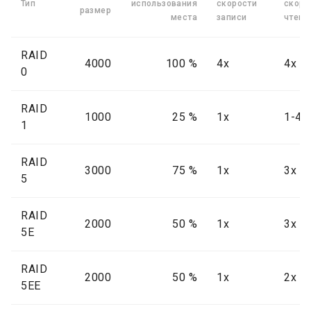
Тип
использования
скорости
скоро
размер
места
записи
чтени
RAID
4000
100 %
4x
4x
0
RAID
1000
25 %
1x
1-4x
1
RAID
3000
75 %
1x
3x
5
RAID
2000
50 %
1x
3x
5E
RAID
2000
50 %
1x
2x
5EE