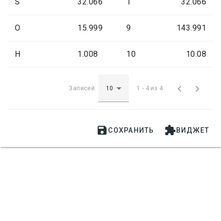
S
32.066
1
32.066
O
15.999
9
143.991
H
1.008
10
10.08


Записей:
1 - 4 из 4


СОХРАНИТЬ
ВИДЖЕТ