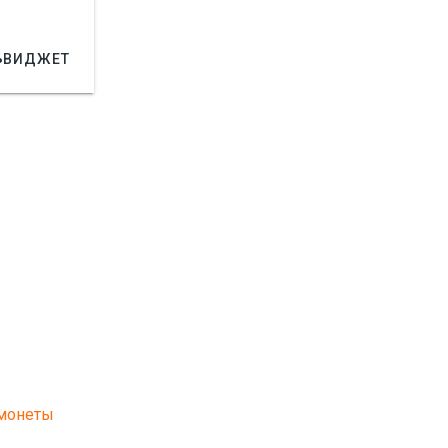

ВИДЖЕТ
 монеты