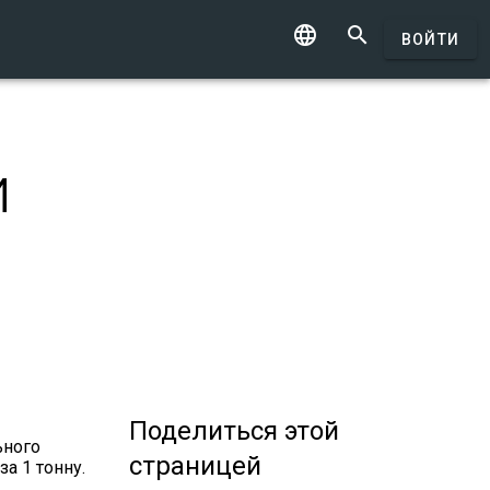


ВОЙТИ
и
Поделиться
этой
ьного
страницей
а 1 тонну.