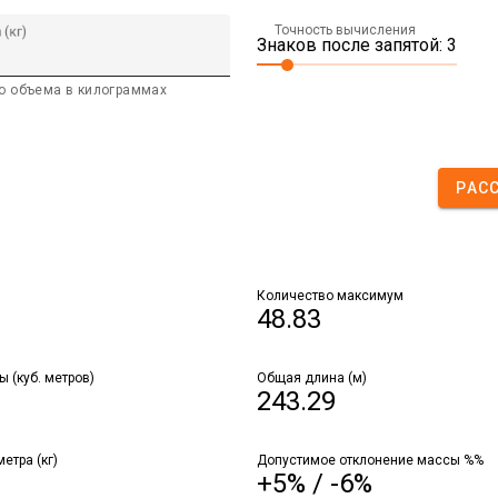
Точность вычисления
 (кг)
Знаков после запятой: 3
о объема в килограммах
РАС
Количество максимум
48.83
 (куб. метров)
Общая длина (м)
243.29
етра (кг)
Допустимое отклонение массы %%
+5% / -6%