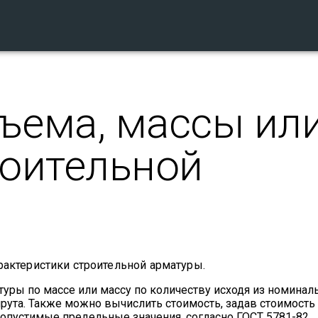
ъема, массы ил
роительной
рактеристики строительной арматуры.
уры по массе или массу по количеству исходя из номинал
ута. Также можно вычислить стоимость, задав стоимость з
опустимые предельные значения, согласно ГОСТ 5781-82.