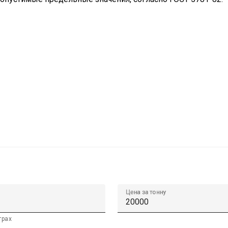
Цена за тонну
трах