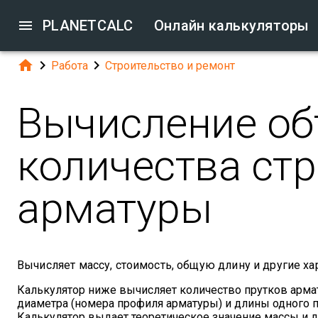

PLANETCALC
Онлайн калькуляторы



Работа
Строительство и ремонт
Вычисление об
количества ст
арматуры
Вычисляет массу, стоимость, общую длину и другие ха
Калькулятор ниже вычисляет количество прутков армат
диаметра (номера профиля арматуры) и длины одного пр
Калькулятор выдает теоретическое значение массы и д