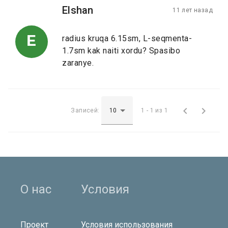
Elshan
11 лет назад
E
radius kruqa 6.15sm, L-seqmenta-
1.7sm kak naiti xordu? Spasibo
zaranye.


Записей:
1 - 1 из 1
О нас
Условия
Проект
Условия использования