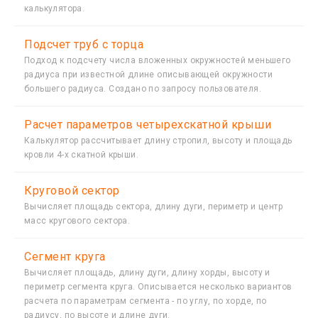
калькулятора.
Подсчет труб с торца
Подход к подсчету числа вложенных окружностей меньшего
радиуса при известной длине описывающей окружности
большего радиуса. Создано по запросу пользователя.
Расчет параметров четырехскатной крыши
Калькулятор расcчитывает длину стропил, высоту и площадь
кровли 4-х скатной крыши.
Круговой сектор
Вычисляет площадь сектора, длину дуги, периметр и центр
масс кругового сектора.
Сегмент круга
Вычисляет площадь, длину дуги, длину хорды, высоту и
периметр сегмента круга. Описывается несколько вариантов
расчета по параметрам сегмента - по углу, по хорде, по
радиусу, по высоте и длине дуги.