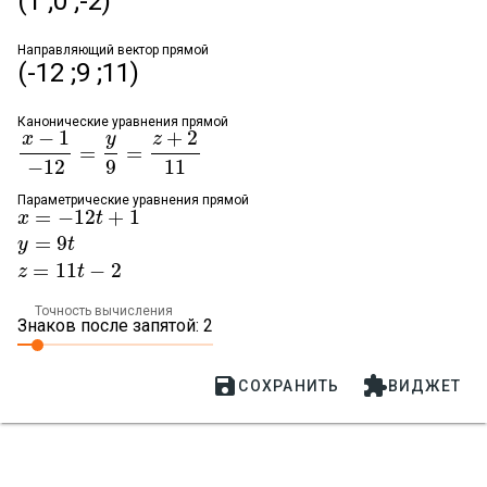
(1 ;0 ;-2)
Направляющий вектор прямой
(-12 ;9 ;11)
Канонические уравнения прямой
−
1
+
2
x
y
z
=
=
x
−
1
−
12
=
y
9
=
z
+
2
11
−
12
9
11
Параметрические уравнения прямой
=
−
12
+
1
x
x
=
−
12
t
+
1
y
t
=
9
t
z
=
11
t
−
2
=
9
y
t
=
11
−
2
z
t
Точность вычисления
Знаков после запятой: 2


СОХРАНИТЬ
ВИДЖЕТ