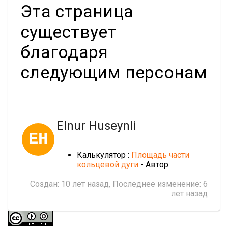
Эта страница
существует
благодаря
следующим персонам
Elnur Huseynli
EH
Калькулятор :
Площадь части
кольцевой дуги
- Автор
Создан:
10 лет назад
, Последнее изменение:
6
лет назад