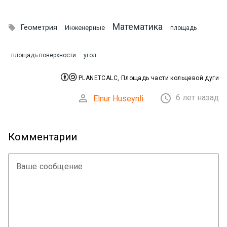
Математика

Геометрия
Инженерные
площадь
площадь поверхности
угол


PLANETCALC, Площадь части кольцевой дуги


6 лет назад
Elnur Huseynli
Комментарии
Ваше сообщение