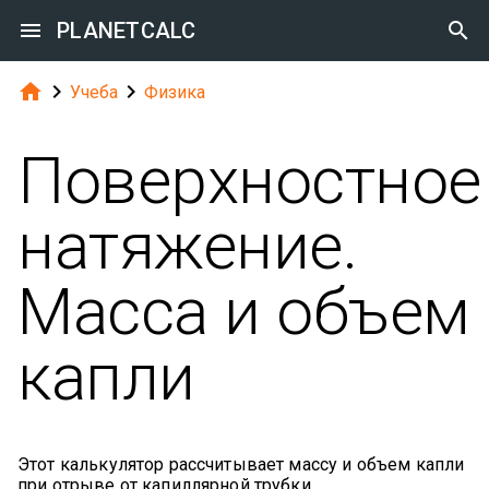

PLANETCALC




Учеба
Физика
Поверхностное
натяжение.
Масса и объем
капли
Этот калькулятор рассчитывает массу и объем капли
при отрыве от капиллярной трубки.