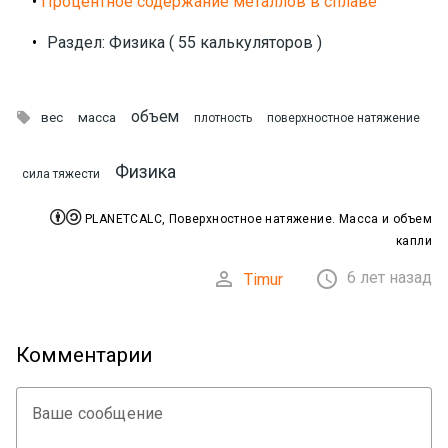
•
Процентное содержание металлов в сплаве
•
Раздел: Физика ( 55 калькуляторов )
объем

вес
масса
плотность
поверхностное натяжение
Физика
сила тяжести


PLANETCALC, Поверхностное натяжение. Масса и объем
капли


6 лет назад
Timur
Комментарии
Ваше сообщение