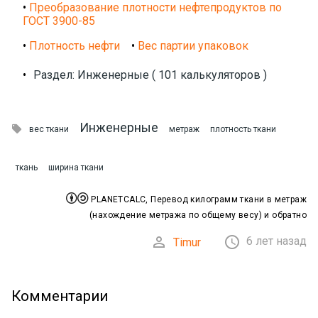
•
Преобразование плотности нефтепродуктов по
ГОСТ 3900-85
•
Плотность нефти
•
Вес партии упаковок
•
Раздел: Инженерные ( 101 калькуляторов )
Инженерные

вес ткани
метраж
плотность ткани
ткань
ширина ткани


PLANETCALC, Перевод килограмм ткани в метраж
(нахождение метража по общему весу) и обратно


6 лет назад
Timur
Комментарии