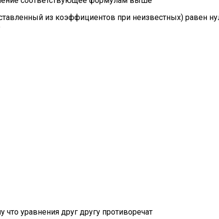
ешение соответствующее формулам выше
ставленный из коэффициентов при неизвестных) равен ну
ю
у что уравнения друг другу противоречат