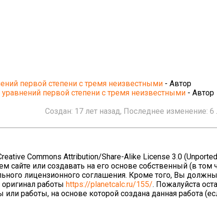
ений первой степени с тремя неизвестными
- Автор
 уравнений первой степени с тремя неизвестными
- Автор
Создан:
17 лет назад
, Последнее изменение:
6
ative Commons Attribution/Share-Alike License 3.0 (Unported
ем сайте или создавать на его основе собственный (в том 
льного лицензионного соглашения. Кроме того, Вы должны
а оригинал работы
https://planetcalc.ru/155/
. Пожалуйста ост
 или работы, на основе которой создана данная работа (е