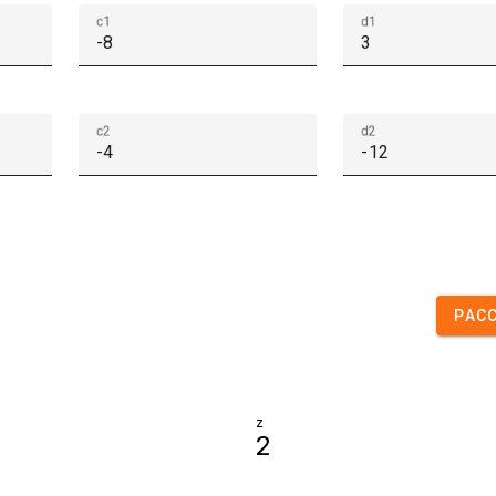
c1
d1
c2
d2
РАС
z
2