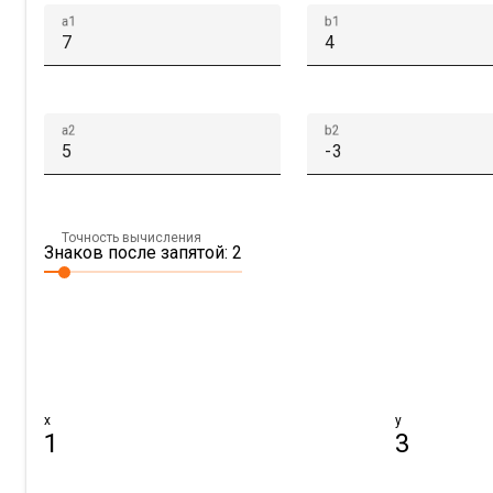
a1
b1
a2
b2
Точность вычисления
Знаков после запятой: 2
x
y
1
3