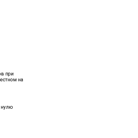
ов при
вестном на
 нулю