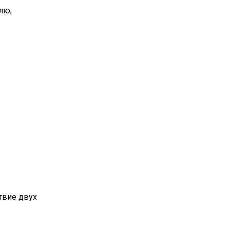
лю,
твие двух