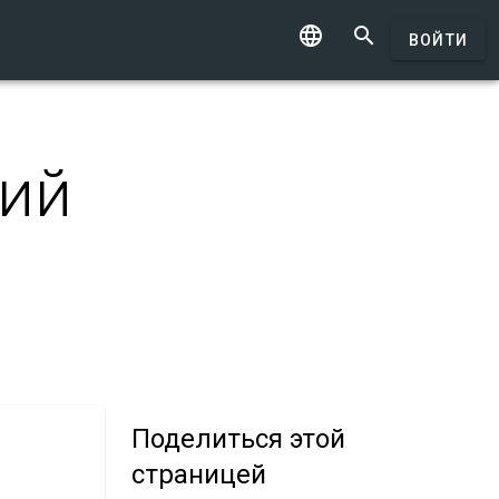


ВОЙТИ
ний
Поделиться
этой
страницей