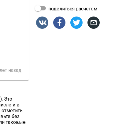
поделиться расчетом




 лет назад
). Это
числе и в
 отметить
авьте без
сли таковые