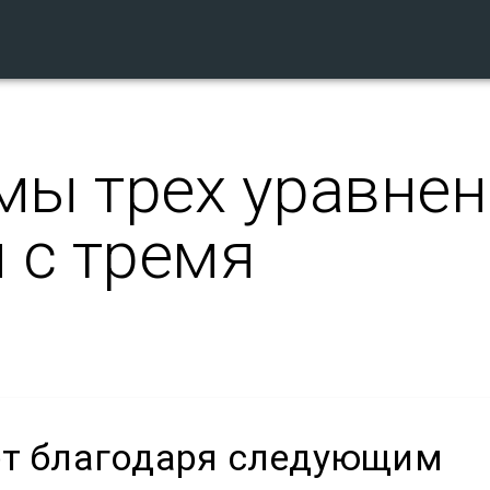
мы трех уравне
 с тремя
ет благодаря следующим