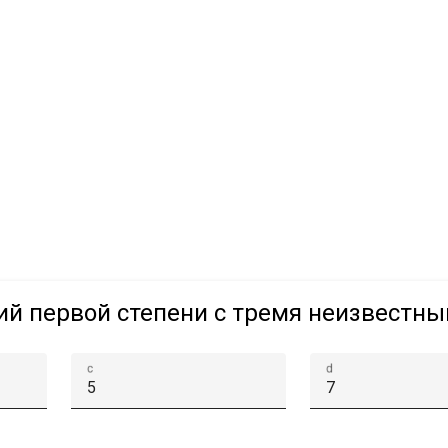
ий первой степени с тремя неизвестн
c
d