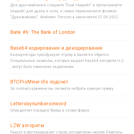
Для дуал-майнинга создаете "Dual хешрейт" и прописываете
хешрейт для дуала и соло, а также переключаете флажок
"Дуал-майнинг". Майнинг Toncoin-а закончился 27.06.2022.
Bank #6: The Bank of London
Base64 кодирование и декодирование
Калькуляторы преобразуют строку в base64 и обратно.
Специальные символы, которые выдает base64 алгоритм (+/)
, могут быть заменены заданными.
BTCProMiner.life подсчёт
За сколько времени вы сможете набрать нужную сумму
Lettersbynumbersinword
Определяет позицию буквы в слове/фразе.
LZW алгоритм
Пакует и распаковывает строку алгоритмом сжатия Лемпель-