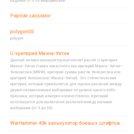
задания ОГЭ по информатике.
Peptide calculator
polygonGS
polygon
U-критерий Манна-Уитни
Данный онлайн-калькулятор выполняет расчёт U-критерия
Манна–Уитни (также известного как критерий Манна–Уитни–
Уилкоксона (MWW), критерий суммы рангов Уилкоксона или
критерий Уилкоксона–Манна–Уитни). Это статистический
критерий, который применяется для оценки различий между
двумя независимыми выборками по уровню какого-либо
признака, который измерен количественно. Критерий
используется для выявления различий между малыми
выборками (от 3 до 60).
WarHammer 40k калькулятор боевых штифтов.