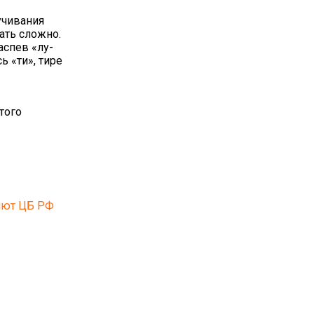
учивания
ать сложно.
аспев «лу-
ь «ти», тире
того
лют ЦБ РФ