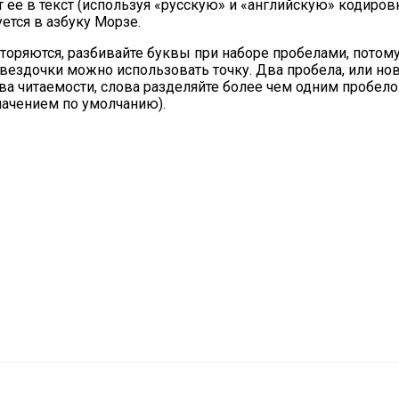
 ее в текст (используя «русскую» и «английскую» кодировк
ется в азбуку Морзе.
оряются, разбивайте буквы при наборе пробелами, потому 
о звездочки можно использовать точку. Два пробела, или но
ства читаемости, слова разделяйте более чем одним пробел
начением по умолчанию).