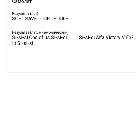
Самолет 
Результат (лат)
SOS   SAVE   OUR   SOULS
Результат (лат, мнемонический)
Si-si-si One of us Si-si-si          Si-si-si Alfa Victory V Eh? 
lit Si-si-si 