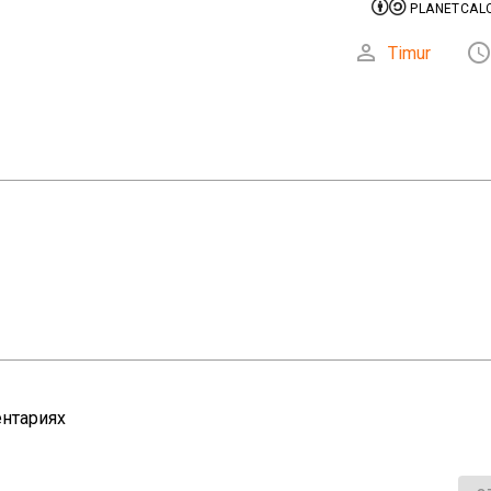


PLANETCALC

Timur
нтариях