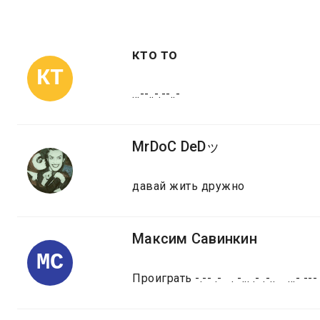
кто то
КТ
...--..-.--..-
MrDoC DeDッ
давай жить дружно
Максим Савинкин
МС
Проиграть -.-- .- . -... .- .-.. ...- --- ...- 