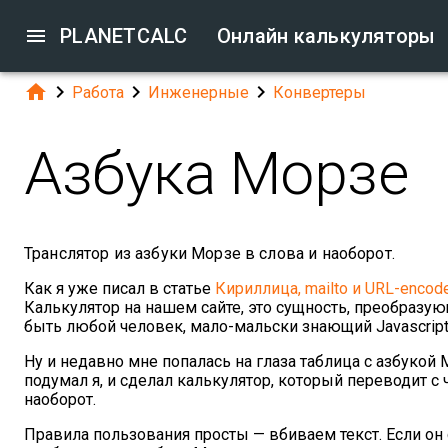

PLANETCALC
Онлайн калькуляторы




Работа
Инженерные
Конвертеры
Азбука Морзе
Транслятор из азбуки Морзе в слова и наоборот.
Как я уже писал в статье
Кириллица, mailto и URL-enco
Калькулятор на нашем сайте, это сущность, преобразу
быть любой человек, мало-мальски знающий Javascript
Ну и недавно мне попалась на глаза таблица с азбукой М
подумал я, и сделал калькулятор, который переводит с
наоборот.
Правила пользования просты — вбиваем текст. Если он с