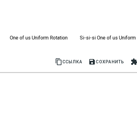
         One of us Uniform Rotation          Si-si-si One of us Uniform A


ССЫЛКА
СОХРАНИТЬ