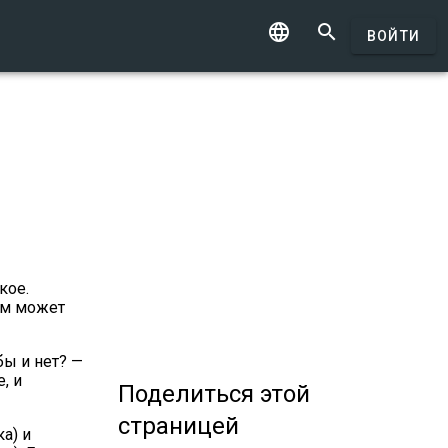


ВОЙТИ
кое.
ом может
бы и нет? —
, и
Поделиться
этой
страницей
а) и