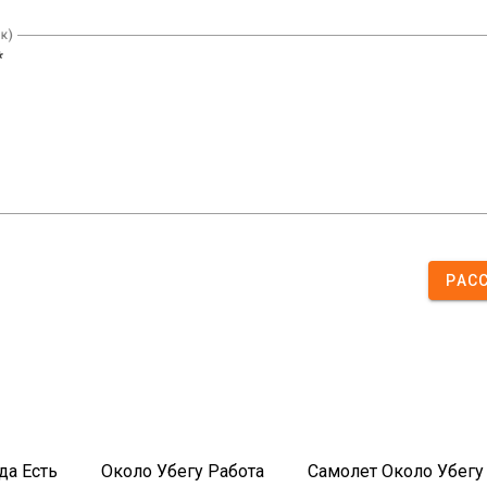
к)
РАС
Есть          Около Убегу Работа          Самолет Около Убегу