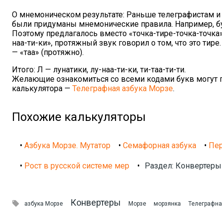
О мнемоническом результате: Раньше телеграфистам и 
были придуманы мнемонические правила. Например, бук
Поэтому предлагалось вместо «точка-тире-точка-точка» 
наа-ти-ки», протяжный звук говорил о том, что это тир
— «таа» (протяжно).
Итого: Л — лунатики, лу-наа-ти-ки, ти-таа-ти-ти.
Желающие ознакомиться со всеми кодами букв могут по
калькулятора —
Телеграфная азбука Морзе
.
Похожие калькуляторы
•
Азбука Морзе. Мутатор
•
Семафорная азбука
•
Пер
•
Рост в русской системе мер
•
Раздел: Конвертеры 
Конвертеры

азбука Морзе
Морзе
морзянка
Телеграфна