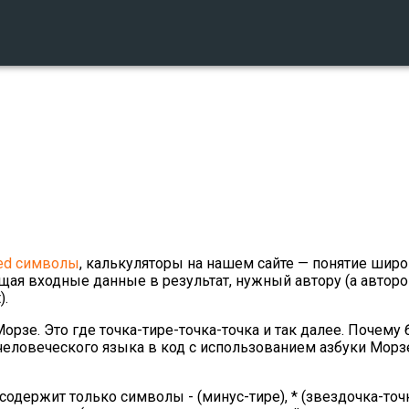
ded символы
, калькуляторы на нашем сайте — понятие широ
ющая входные данные в результат, нужный автору (а автор
).
орзе. Это где точка-тире-точка-точка и так далее. Почему 
 человеческого языка в код с использованием азбуки Морзе
одержит только символы - (минус-тире), * (звездочка-точк