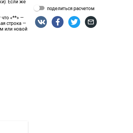
и). Если же
поделиться расчетом
что «**» —




вая строка —
ом или новой