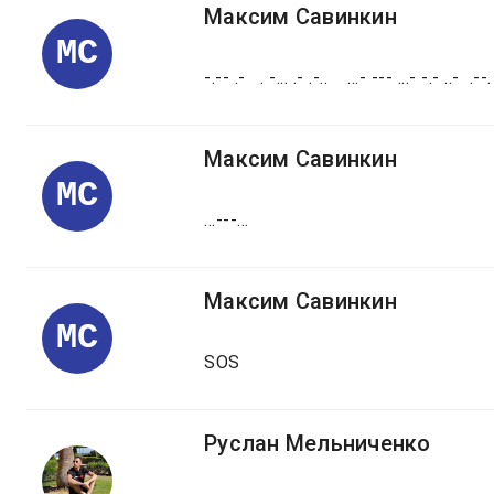
Максим Савинкин
МС
-.-- .- . -... .- .-.. ...- --- ...- -.- ..- .--. .
Максим Савинкин
МС
...---...
Максим Савинкин
МС
SOS
Руслан Мельниченко