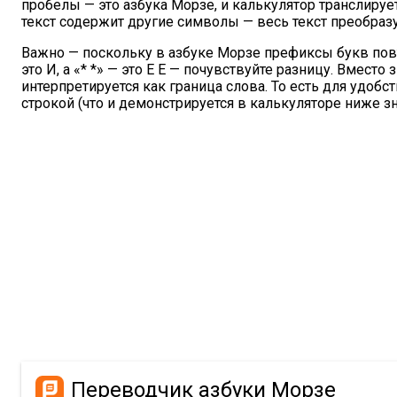
пробелы — это азбука Морзе, и калькулятор транслирует
текст содержит другие символы — весь текст преобразу
Важно — поскольку в азбуке Морзе префиксы букв повт
это И, а «* *» — это Е Е — почувствуйте разницу. Вмест
интерпретируется как граница слова. То есть для удоб
строкой (что и демонстрируется в калькуляторе ниже з
Переводчик азбуки Морзе