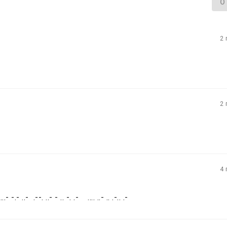
О
2 
2 
4 
-.- ..- .--. ..- - .. -. .- .... ..- .. .-.. .-