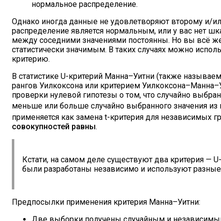
нормальное распределение.
Однако иногда данные не удовлетворяют второму и/или
распределение является нормальным, или у вас нет шка
между соседними значениями постоянны. Но вы всё же
статистически значимым. В таких случаях можно испол
критерию.
В статистике U-критерий Манна–Уитни (также называ
рангов Уилкоксона или критерием Уилкоксона–Манна–У
проверки нулевой гипотезы о том, что случайно выбра
меньше или больше случайно выбранного значения из
применяется как замена t-критерия для независимых гр
совокупностей равны
.
Кстати, на самом деле существуют два критерия — 
были разработаны независимо и используют разные 
Предпосылки применения критерия Манна–Уитни:
Две выборки получены случайным и независимы