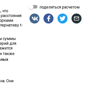
поделиться расчетом
, что
 расстояния




борками
тернативу t-
ем суммы
ерий для
кажется
он также
ьных
на. Они