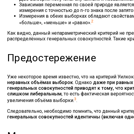
Зависимая переменная по своей природе является
измерения с точностью до n-го знака после запято
Измерения в обеих выборках обладают свойств
2
«больше», «меньше» и «равно».
Как видно, данный непараметрический критерий не пре
распределённых генеральных совокупностей. Такие к
Предостережение
Уже некоторое время известно, что на критерий Уилк
неравных объёмах выборок
. Однако
даже при равных
генеральных совокупностей приводят к тому, что кр
слишком либеральным
, то есть фактическая вероятно
3
увеличения объёма выборки.
.
Следовательно, необходимо помнить, что данный крите
генеральных совокупностей идентичны (включая одно