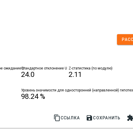
РАС
ое ожидание U
Стандартное отклонение U
Z-статистика (по модулю)
24.0
2.11
Уровень значимости для односторонней (направленной) гипоте
98.24 %


ССЫЛКА
СОХРАНИТЬ