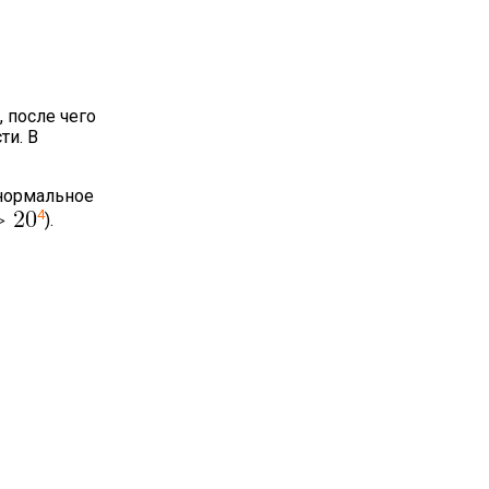
 после чего
ти. В
 нормальное
4
).