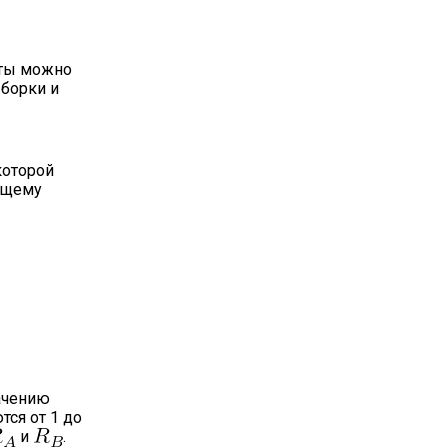
аты можно
ыборки и
которой
бщему
начению
тся от 1 до
и
.