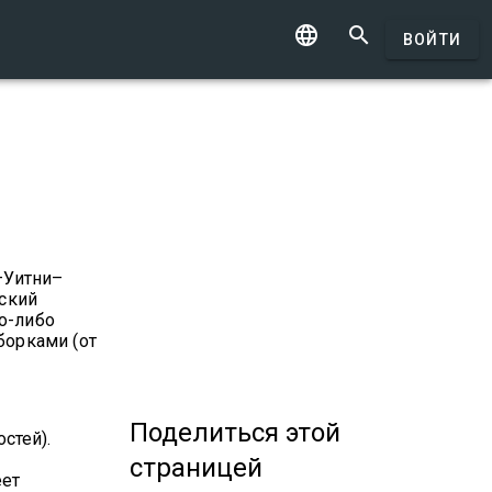


ВОЙТИ
–Уитни–
еский
о-либо
борками (от
Поделиться
этой
стей).
страницей
еет