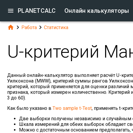

PLANETCALC
Онлайн калькуляторы



Работа
Статистика
U-критерий Ма
Данный онлайн-калькулятор выполняет расчёт U-крит
Уилкоксона (MWW), критерий суммы рангов Уилкоксона
критерий, который применяется для оценки различи
признака, который измерен количественно. Критерий
3 до 60).
Как было указано в
Two sample t-Test
, применять t-кр
Две выборки получены независимо и случайным о
Шкала измерений для обеих выборок обладает с
Можно с достаточным основанием предполагать, ч