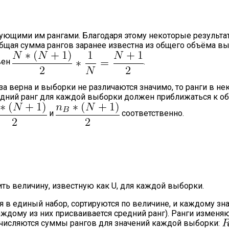
вующими им рангами. Благодаря этому некоторые результ
бщая сумма рангов заранее известна из общего объёма в
вен
.
за верна и выборки не различаются значимо, то ранги в не
едний ранг для каждой выборки должен приближаться к о
и
соответственно.
ь величину, известную как U, для каждой выборки.
я в единый набор, сортируются по величине, и каждому з
ждому из них присваивается средний ранг). Ранги изменяю
ычисляются суммы рангов для значений каждой выборки: