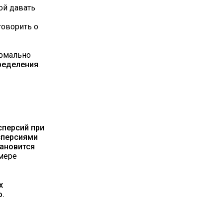
ой давать
говорить о
ормально
ределения
.
сперсий при
сперсиями
тановится
 мере
х
ю.