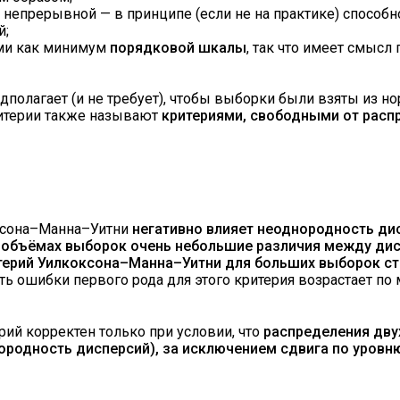
 непрерывной — в принципе (если не на практике) способн
й;
ами как минимум
порядковой шкалы
, так что имеет смысл 
дполагает (и не требует), чтобы выборки были взяты из н
ритерии также называют
критериями, свободными от расп
оксона–Манна–Уитни
негативно влияет неоднородность ди
 объёмах выборок очень небольшие различия между ди
итерий Уилкоксона–Манна–Уитни для больших выборок с
сть ошибки первого рода для этого критерия возрастает по
рий корректен только при условии, что
распределения дву
родность дисперсий), за исключением сдвига по уровн