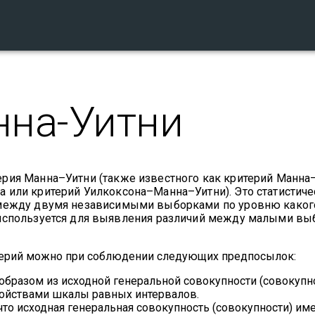
нна-Уитни
ерия Манна–Уитни (также известного как критерий Манна
 или критерий Уилкоксона–Манна–Уитни). Это статистич
й между двумя независимыми выборками по уровню каког
 используется для выявления различий между малыми вы
итерий можно при соблюдении следующих предпосылок:
бразом из исходной генеральной совокупности (совокупно
войствами шкалы равных интервалов.
то исходная генеральная совокупность (совокупности) им