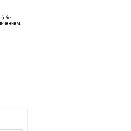
 (обе
ничением.