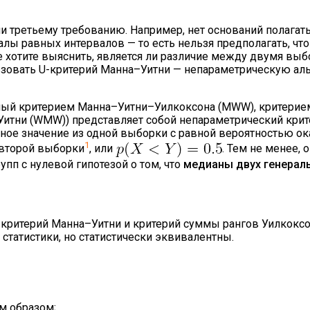
 третьему требованию. Например, нет оснований полагать
лы равных интервалов — то есть нельзя предполагать, что
 хотите выяснить, является ли различие между двумя вы
ьзовать U-критерий Манна–Уитни — непараметрическую аль
емый критерием Манна–Уитни–Уилкоксона (MWW), критери
итни (WMW)) представляет собой непараметрический крит
нное значение из одной выборки с равной вероятностью о
1
 второй выборки
, или
. Тем не менее, 
упп с нулевой гипотезой о том, что
медианы двух генерал
U-критерий Манна–Уитни и критерий суммы рангов Уилкоксо
статистики, но статистически эквивалентны.
м образом;