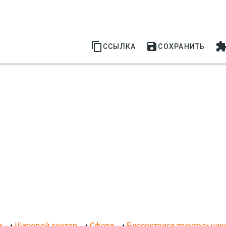


ССЫЛКА
СОХРАНИТЬ
и
•
Шаровой сектор
•
Сфера
•
Биссектриса треугольник