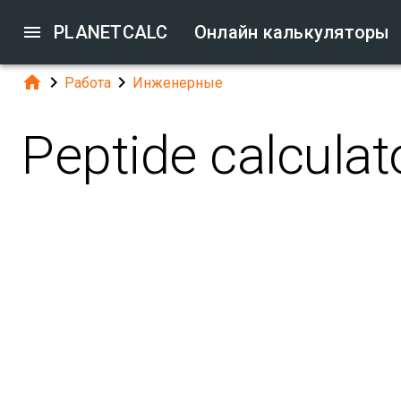

PLANETCALC
Онлайн калькуляторы



Работа
Инженерные
Peptide calculat