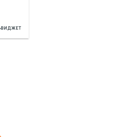

ВИДЖЕТ
а