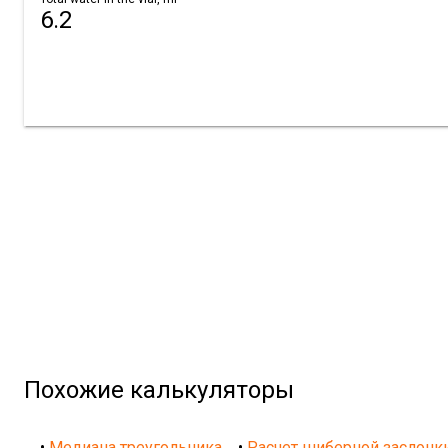
6.2
Похожие калькуляторы
•
Медиана треугольника
•
Расчет шиберной заслонк