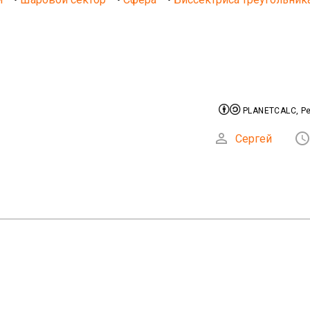


PLANETCALC, Pep

Сергей