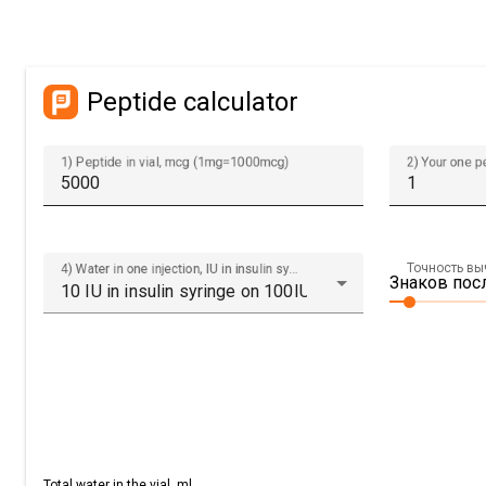
Peptide calculator
1) Peptide in vial, mcg (1mg=1000mcg)
2) Your one p
Точность в
4) Water in one injection, IU in insulin syringe on 100IU (10IU=0,1ml).
Знаков посл
Total water in the vial, ml