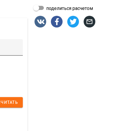
поделиться расчетом




СЧИТАТЬ