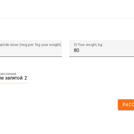
eptide dose (mcg per 1kg your weight)
3) Your weight, kg
ычисления
е запятой: 2
РАС