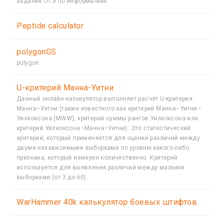
задания ОГЭ по информатике.
Peptide calculator
polygonGS
polygon
U-критерий Манна-Уитни
Данный онлайн-калькулятор выполняет расчёт U-критерия
Манна–Уитни (также известного как критерий Манна–Уитни–
Уилкоксона (MWW), критерий суммы рангов Уилкоксона или
критерий Уилкоксона–Манна–Уитни). Это статистический
критерий, который применяется для оценки различий между
двумя независимыми выборками по уровню какого-либо
признака, который измерен количественно. Критерий
используется для выявления различий между малыми
выборками (от 3 до 60).
WarHammer 40k калькулятор боевых штифтов.