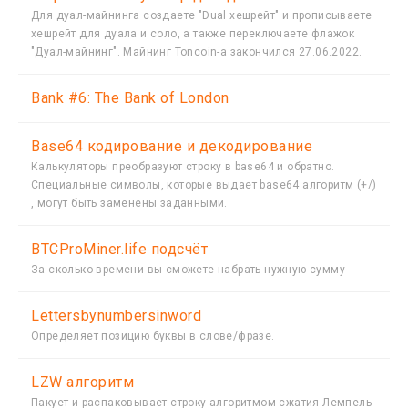
Для дуал-майнинга создаете "Dual хешрейт" и прописываете
хешрейт для дуала и соло, а также переключаете флажок
"Дуал-майнинг". Майнинг Toncoin-а закончился 27.06.2022.
Bank #6: The Bank of London
Base64 кодирование и декодирование
Калькуляторы преобразуют строку в base64 и обратно.
Специальные символы, которые выдает base64 алгоритм (+/)
, могут быть заменены заданными.
BTCProMiner.life подсчёт
За сколько времени вы сможете набрать нужную сумму
Lettersbynumbersinword
Определяет позицию буквы в слове/фразе.
LZW алгоритм
Пакует и распаковывает строку алгоритмом сжатия Лемпель-