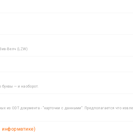
Зив-Велч (LZW)
 буквы — и наоборот.
ых из ODT документа - "карточки с данными". Предполагается что извл
о информатике)