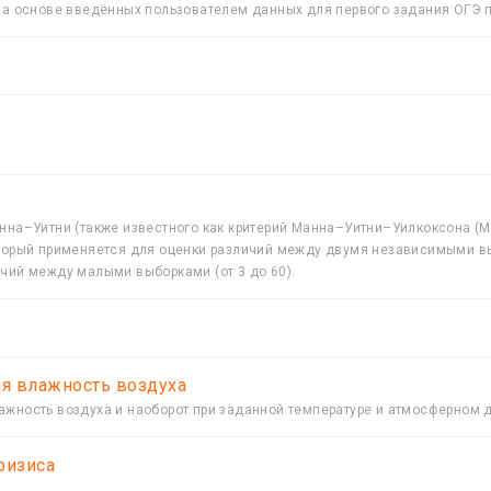
 на основе введённых пользователем данных для первого задания ОГЭ 
нна–Уитни (также известного как критерий Манна–Уитни–Уилкоксона (M
оторый применяется для оценки различий между двумя независимыми вы
чий между малыми выборками (от 3 до 60).
ая влажность воздуха
ажность воздуха и наоборот при заданной температуре и атмосферном 
ризиса