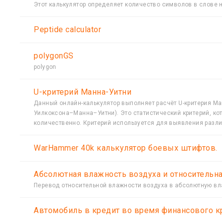
Этот калькулятор определяет количество символов в слове
Peptide calculator
polygonGS
polygon
U-критерий Манна-Уитни
Данный онлайн-калькулятор выполняет расчёт U-критерия Ма
Уилкоксона–Манна–Уитни). Это статистический критерий, к
количественно. Критерий используется для выявления разли
WarHammer 40k калькулятор боевых штифтов.
Абсолютная влажность воздуха и относительн
Перевод относительной влажности воздуха в абсолютную вл
Автомобиль в кредит во время финансового к