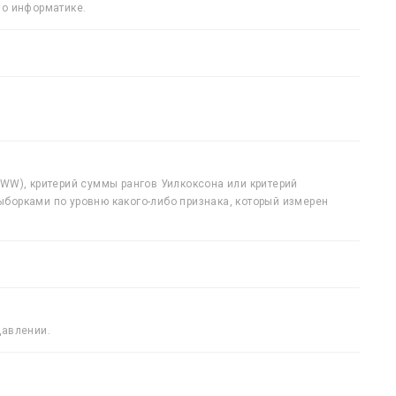
по информатике.
WW), критерий суммы рангов Уилкоксона или критерий
борками по уровню какого-либо признака, который измерен
давлении.