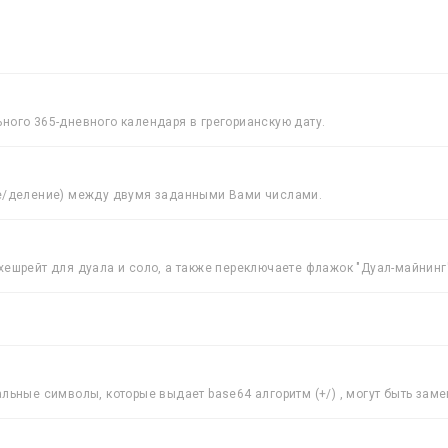
ного 365-дневного календаря в грегорианскую дату.
/деление) между двумя заданными Вами числами.
хешрейт для дуала и соло, а также переключаете флажок "Дуал-майнинг"
альные символы, которые выдает base64 алгоритм (+/) , могут быть за