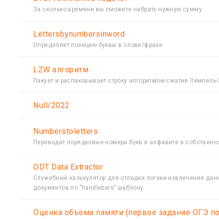
За сколько времени вы сможете набрать нужную сумму
Lettersbynumbersinword
Определяет позицию буквы в слове/фразе.
LZW алгоритм
Пакует и распаковывает строку алгоритмом сжатия Лемпель-
Null/2022
Numberstoletters
Переводит порядковые номера букв в алфавите в собственно
ODT Data Extractor
Служебный калькулятор для отладки логики извлечения данн
документов по "handlebars" шаблону
Oценка объема памяти (первое задание ОГЭ п