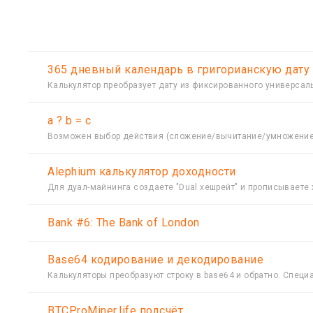
365 дневный календарь в григорианскую дату
Калькулятор преобразует дату из фиксированного универсаль
a ? b = c
Возможен выбор действия (сложение/вычитание/умножение
Alephium калькулятор доходности
Для дуал-майнинга создаете "Dual хешрейт" и прописываете 
Bank #6: The Bank of London
Base64 кодирование и декодирование
Калькуляторы преобразуют строку в base64 и обратно. Специ
BTCProMiner.life подсчёт