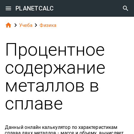

PLANETCALC




Учеба
Физика
Процентное
содержание
металлов в
сплаве
Данный онлайн калькулятор по характеристикам
сплава двух металлов - массе и объему, вычисляет