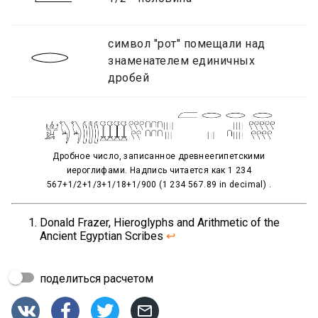
символ "рот" помещали над
знаменателем единичных
дробей
Дробное число, записанное древнеегипетскими
иероглифами. Надпись читается как 1 234
567+1/2+1/3+1/18+1/900 (1 234 567.89 in decimal) .
Donald Frazer, Hieroglyphs and Arithmetic of the
Ancient Egyptian Scribes
↩
поделиться расчетом



