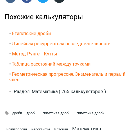
Похожие калькуляторы
•
Египетские дроби
•
Линейная рекуррентная последовательность
•
Метод Рунге - Кутты
•
Таблица расстояний между точками
•
Геометрическая прогрессия. Знаменатель и первый
член
•
Раздел: Математика ( 265 калькуляторов )

дроби
дробь
Египетская дробь
Египетские дроби
Математика
Египтология
иероглифы
История