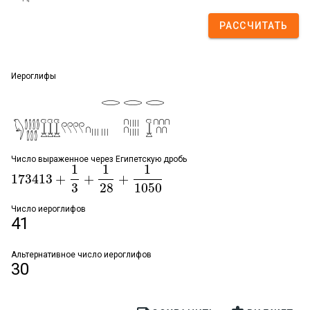
РАССЧИТАТЬ
Иероглифы
𓂋
𓂋
𓂋
𓆐𓂳𓆾𓍥𓎆𓏼
𓏼
𓎇𓐁
𓆼𓎊
Число выраженное через Египетскую дробь
1
1
1
173413
+
+
+
173413
+
1
3
+
1
28
+
1
1050
3
28
1050
Число иероглифов
41
Альтернативное число иероглифов
30