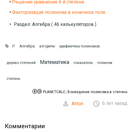
•
Решение уравнения 4-й степени
•
Факторизация полинома в конечном поле
•
Раздел: Алгебра ( 46 калькуляторов )

Алгебра
IT
алгоритм
арифметика полиномов
Математика
дерево степеней
показатель
полином
степень


PLANETCALC, Возведение полинома в степень


6 лет назад
Anton
Комментарии