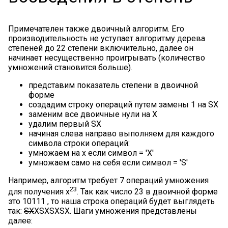
Примечателен также двоичный алгоритм. Его
производительность не уступает алгоритму дерева
степеней до 22 степени включительно, далее он
начинает несущественно проигрывать (количество
умножений становится больше).
представим показатель степени в двоичной
форме
создадим строку операций путем замены 1 на SX
заменим все двоичные нули на X
удалим первый SX
начиная слева направо выполняем для каждого
символа строки операций:
умножаем на x если символ = 'X'
умножаем само на себя если символ = 'S'
Например, алгоритм требует 7 операций умножения
23
для получения x
. Так как число 23 в двоичной форме
это 10111 , то наша строка операций будет выглядеть
так:
SX
XSXSXSX. Шаги умножения представлены
далее: