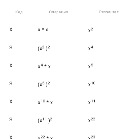
Код
Операция
Результат
X
x * x
2
x
S
2
2
4
(x
)
x
X
4
5
x
* x
x
S
5
2
10
(x
)
x
X
10
11
x
* x
x
S
11
2
22
(x
)
x
X
22
23
x
* x
x