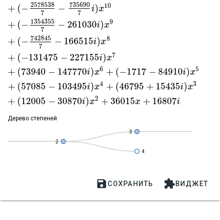
2578538
735690
10
+
(
−
−
)
i
x
7
7
1354355
9
+
(
−
−
261030
)
i
x
7
742845
8
+
(
−
−
166515
)
i
x
7
7
+
(
−
131475
−
227155
)
i
x
6
5
+
(
73940
−
147770
)
+
(
−
1717
−
84910
)
i
x
i
x
4
3
+
(
57085
−
103495
)
+
(
46795
+
15435
)
i
x
i
x
2
+
(
12005
−
30870
)
+
36015
+
16807
i
x
x
i
Дерево степеней
3
5
2
4


СОХРАНИТЬ
ВИДЖЕТ