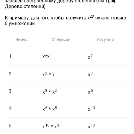
заранее построенному дереву степеней (см. граф
Дерево степеней).
23
К примеру, для того чтобы получить x
нужно только
6 умножений:
Номер
Операция
Результат
1
x*x
2
x
2
2
3
x
* x
x
3
3
2
5
x
* x
x
4
5
5
10
x
* x
x
5
10
3
13
x
* x
x