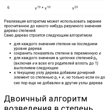
6
13
10
23
x
* x
x
Реализация алгоритма может использовать заранее
просчитанное до какого-нибудь разумного значения
дерево степеней.
Само дерево строится следующим алгоритмом:
для каждого значения степени на последнем
уровне дерева:
сохранить показатель степени в переменную
e
для каждого значения в цепочке степеней p
,
i
(включая
e
и всех его родителей вплоть до 1)
выполняем следующее:
к текущему узлу дерева добавим дочерний
элемент со степенью p
+
e
, но только если он до
i
сих пор еще не добавлен в другие узлы дерева
Двоичный алгоритм
возведения в степень