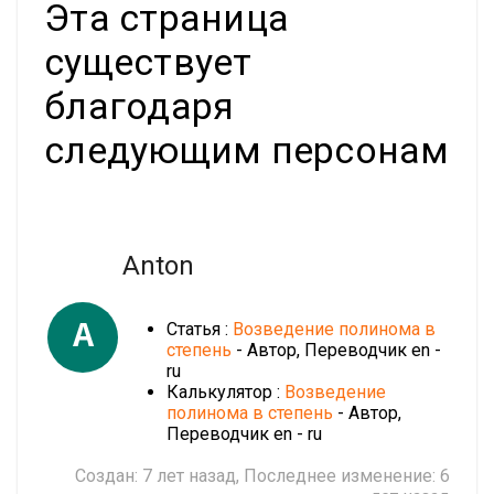
Эта страница
существует
благодаря
следующим персонам
Anton
A
Статья :
Возведение полинома в
степень
- Автор, Переводчик en -
ru
Калькулятор :
Возведение
полинома в степень
- Автор,
Переводчик en - ru
Создан:
7 лет назад
, Последнее изменение:
6