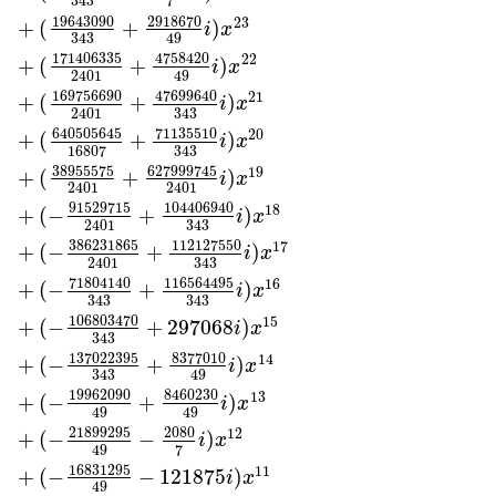
7
343
19643090
2918670
23
+
(
+
)
i
x
343
49
171406335
4758420
22
+
(
+
)
i
x
2401
49
169756690
47699640
21
+
(
+
)
i
x
2401
343
640505645
71135510
20
+
(
+
)
i
x
16807
343
38955575
627999745
19
+
(
+
)
i
x
2401
2401
91529715
104406940
18
+
(
−
+
)
i
x
2401
343
386231865
112127550
17
+
(
−
+
)
i
x
2401
343
71804140
116564495
16
+
(
−
+
)
i
x
343
343
106803470
15
+
(
−
+
297068
)
i
x
343
137022395
8377010
14
+
(
−
+
)
i
x
343
49
19962090
8460230
13
+
(
−
+
)
i
x
49
49
21899295
2080
12
+
(
−
−
)
i
x
7
49
16831295
11
+
(
−
−
121875
)
i
x
49