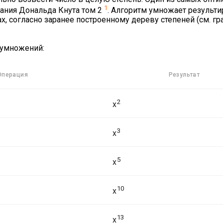
1
вания Дональда Кнута том 2
. Алгоритм умножает резуль
х, согласно заранее построенному дереву степеней (см. г
 умножений:
Операция
Результат
2
x
3
x
5
x
10
x
13
x