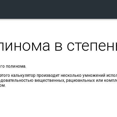
линома в степен
го полинома.
 этого калькулятор производит несколько умножений испо
ледовательностью вещественных, рациоанльных или комп
ом.