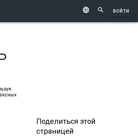


ВОЙТИ
ь
льзуя
лексных
Поделиться
этой
страницей