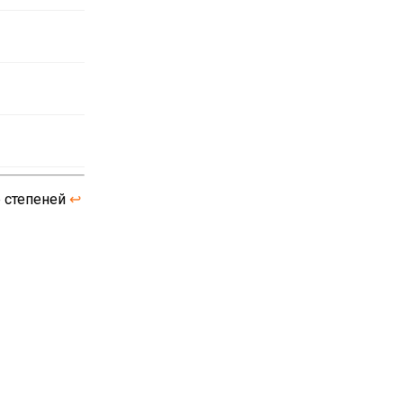
е степеней
↩