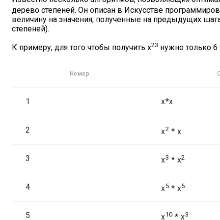
дерево степеней. Он описан в Искусстве программиро
величину на значения, полученные на предыдущих шага
степеней).
23
К примеру, для того чтобы получить x
нужно только 6
Номер
1
x*x
2
2
x
* x
3
3
2
x
* x
4
5
5
x
* x
5
10
3
x
* x