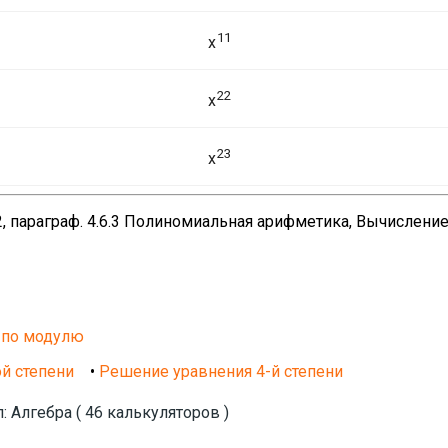
11
x
22
x
23
x
, параграф. 4.6.3 Полиномиальная арифметика, Вычислени
 по модулю
й степени
•
Решение уравнения 4-й степени
: Алгебра ( 46 калькуляторов )