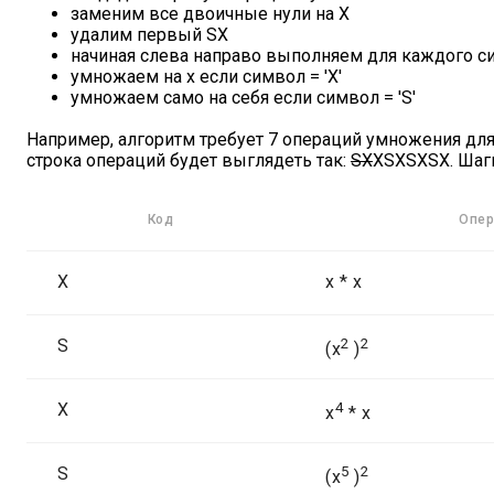
заменим все двоичные нули на X
удалим первый SX
начиная слева направо выполняем для каждого с
умножаем на x если символ = 'X'
умножаем само на себя если символ = 'S'
Например, алгоритм требует 7 операций умножения для
строка операций будет выглядеть так:
SX
XSXSXSX. Шаг
Код
Опер
X
x * x
S
2
2
(x
)
X
4
x
* x
S
5
2
(x
)