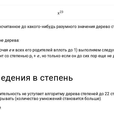
23
x
считанное до какого-нибудь разумного значения дерево с
не дерева:
лючая
e
и всех его родителей вплоть до 1) выполняем след
т со степенью p
+
e
, но только если он до сих пор еще не
i
едения в степень
тельность не уступает алгоритму дерева степеней до 22 с
рывать (количество умножений становится больше).
е