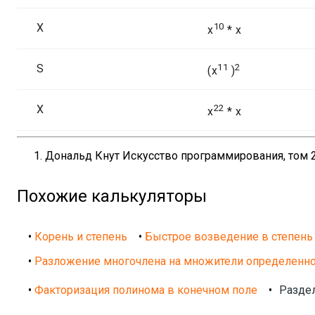
X
10
x
* x
S
11
2
(x
)
X
22
x
* x
Дональд Кнут Искусство программирования, том 2
Похожие калькуляторы
•
Корень и степень
•
Быстрое возведение в степень
•
Разложение многочлена на множители определенно
•
Факторизация полинома в конечном поле
•
Раздел