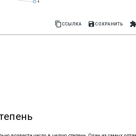
4


ССЫЛКА
СОХРАНИТЬ
тепень
ьно возвести число в целую степень. Один из самых опти