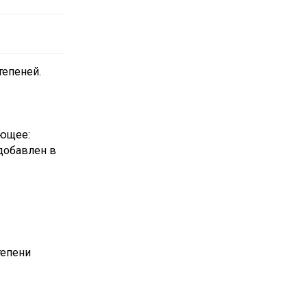
тепеней.
ующее:
 добавлен в
тепени