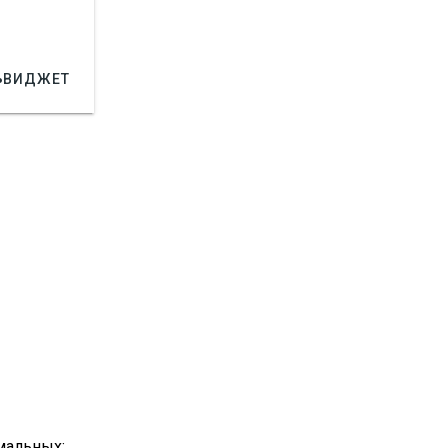

ВИДЖЕТ
мальных: