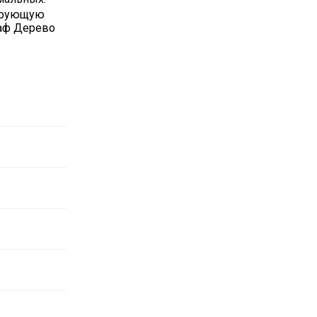
тирующую
раф Дерево