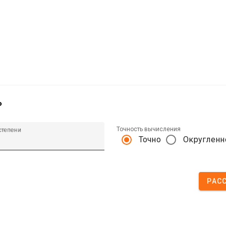
ь
Точность вычисления
степени
Точно
Округленн
РАС