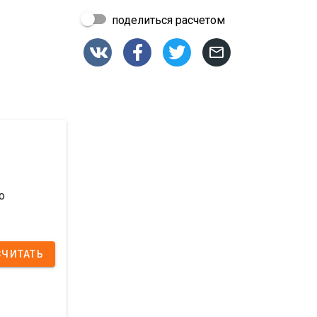
поделиться расчетом




о
СЧИТАТЬ