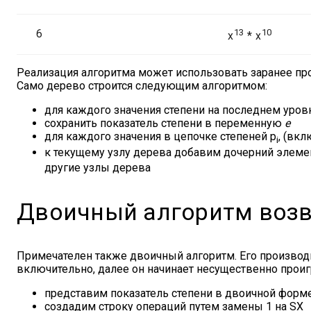
6
13
10
x
* x
Реализация алгоритма может использовать заранее про
Само дерево строится следующим алгоритмом:
для каждого значения степени на последнем уров
сохранить показатель степени в переменную
e
для каждого значения в цепочке степеней p
, (вк
i
к текущему узлу дерева добавим дочерний элемен
другие узлы дерева
Двоичный алгоритм возв
Примечателен также двоичный алгоритм. Его производи
включительно, далее он начинает несущественно проиг
представим показатель степени в двоичной форм
создадим строку операций путем замены 1 на SX