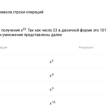
имвола строки операций:
23
 получения x
. Так как число 23 в двоичной форме это 101
и умножения представлены далее:
ация
Результат
2
x
4
x
5
x
10
x