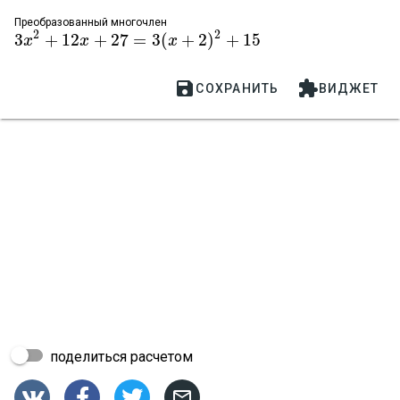
Преобразованный многочлен
2
2
3
+
12
+
27
=
3
(
+
2
)
+
15
3
x
x
2
+
12
x
+
27
x
=
3
(
x
+
2
)
2
+
15
x


СОХРАНИТЬ
ВИДЖЕТ
поделиться расчетом



