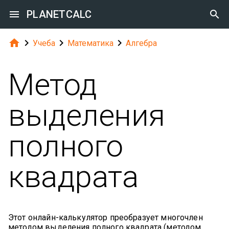

PLANETCALC





Учеба
Математика
Алгебра
Метод
выделения
полного
квадрата
Этот онлайн-калькулятор преобразует многочлен
методом выделения полного квадрата (методом