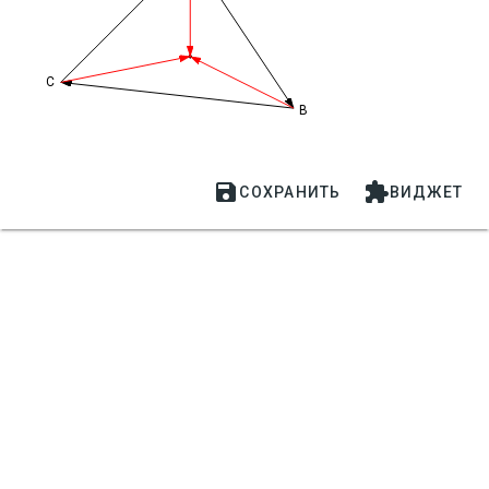
C
B


СОХРАНИТЬ
ВИДЖЕТ