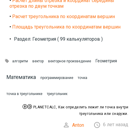
•
Расчет длины отрезка и координат середины
отрезка по двум точкам
•
Расчет треугольника по координатам вершин
•
Площадь треугольника по координатам вершин
•
Раздел: Геометрия ( 99 калькуляторов )

Геометрия
алгоритм
вектор
векторное произведение
Математика
программирование
точка
точка в треугольнике
треугольник


PLANETCALC, Как определить лежит ли точка внутри
треугольника или снаружи.


6 лет назад
Anton