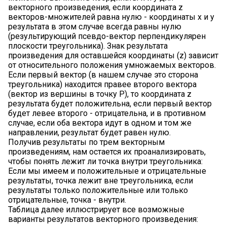
векторного произведения, если координата z
векторов-множителей равна нулю - координаты x и y
результата в этом случае всегда равны нулю
(результирующий псевдо-вектор перпендикулярен
плоскости треугольника). Знак результата
произведения для оставшейся координаты (z) зависит
от относительного положения умножаемых векторов.
Если первый вектор (в нашем случае это сторона
треугольника) находится правее второго вектора
(вектор из вершины в точку P), то координата z
результата будет положительна, если первый вектор
будет левее второго - отрицательна, и в противном
случае, если оба вектора идут в одном и том же
направлении, результат будет равен нулю.
Получив результаты по трем векторным
произведениям, нам остается их проанализировать,
чтобы понять лежит ли точка внутри треугольника:
Если мы имеем и положительные и отрицательные
результаты, точка лежит вне треугольника, если
результаты только положительные или только
отрицательные, точка - внутри.
Таблица далее иллюстрирует все возможные
варианты результатов векторного произведения: