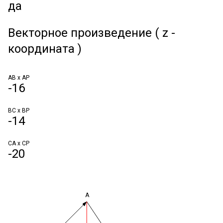
да
Векторное произведение ( z -
координата )
AB x AP
-16
BC x BP
-14
CA x CP
-20
A