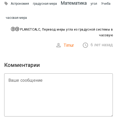
Математика

Астрономия
градусная мера
угол
Учеба
часовая мера


PLANETCALC, Перевод меры угла из градусной системы в
часовую


6 лет назад
Timur
Комментарии
Ваше сообщение