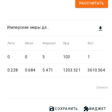
РАССЧИТАТЬ
Имперские меры длины

Лига
Миля
Фарлонг
Ярд
Фут
0
0
5
103
1
0.228
0.684
5.471
1203.521
3610.564
Записей:


СОХРАНИТЬ
ВИДЖЕТ