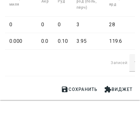
Акр
Руд
род (поль,
миля
ярд
пёрч)
0
0
0
3
28
0.000
0.0
0.10
3.95
119.6
Записей:


СОХРАНИТЬ
ВИДЖЕТ