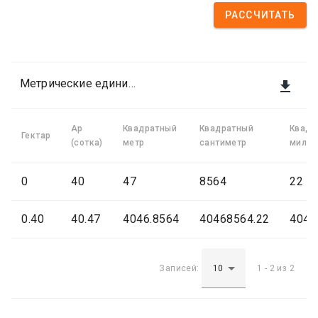
РАССЧИТАТЬ
Метрические единицы площади

Ар
Квадратный
Квадратный
Квадр
Гектар
(сотка)
метр
сантиметр
милли
0
40
47
8564
22
0.40
40.47
4046.8564
40468564.22
4046
Записей:
1 - 2 из 2