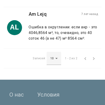
Am Lejq
7 лет назад
AL
Ошибка в округлении: если акр - это
4046,8564 м², то, очевидно, это 40
соток 46 (а не 47) м² 8564 см².


Записей:
1 - 2 из 2
О нас
Условия