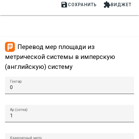


СОХРАНИТЬ
ВИДЖЕТ
Перевод мер площади из
метрической системы в имперскую
(английскую) систему
Гектар
Ар (сотка)
Квадратный метр