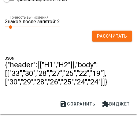
Точность вычисления
Знаков после запятой: 2
РАССЧИТАТЬ
JSON
{"header":[["H1","H2"]],"body":
[["33","30","28","27","25","22","19"],
["30","29","28","26","25","24","24"]]}


СОХРАНИТЬ
ВИДЖЕТ