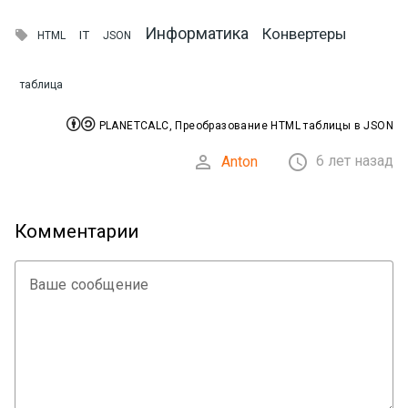
Информатика
Конвертеры

IT
HTML
JSON
таблица


PLANETCALC, Преобразование HTML таблицы в JSON


6 лет назад
Anton
Комментарии
Ваше сообщение