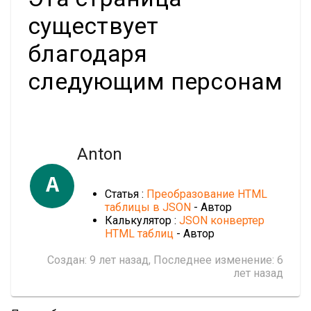
существует
благодаря
следующим персонам
Anton
A
Статья :
Преобразование HTML
таблицы в JSON
- Автор
Калькулятор :
JSON конвертер
HTML таблиц
- Автор
Создан:
9 лет назад
, Последнее изменение:
6
лет назад