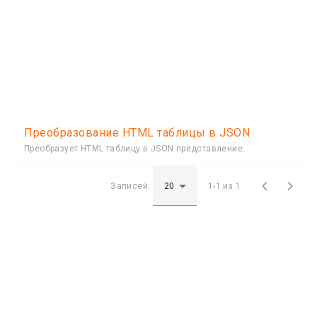
Преобразование HTML таблицы в JSON
Преобразует HTML таблицу в JSON представление.


Записей:
1-1 из 1