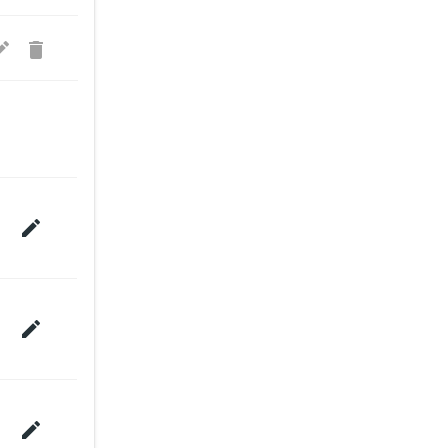




