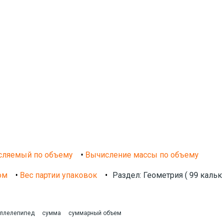
сляемый по объему
•
Вычисление массы по объему
ом
•
Вес партии упаковок
•
Раздел: Геометрия ( 99 кальк
аллелепипед
сумма
суммарный объем