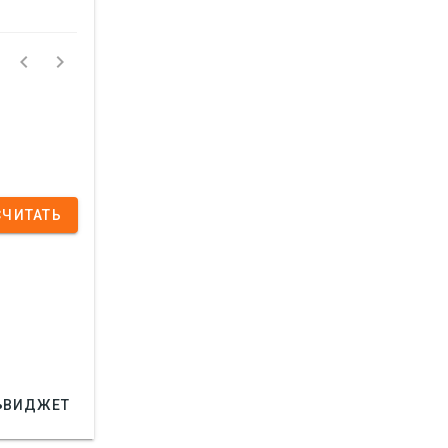


СЧИТАТЬ

ВИДЖЕТ