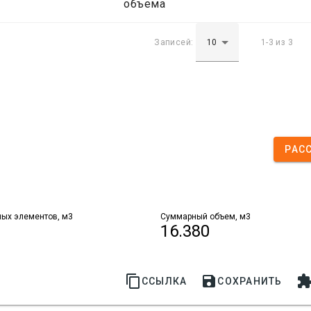
объема
Записей:
1-3 из 3
РАС
ых элементов, м3
Суммарный объем, м3
16.380


ССЫЛКА
СОХРАНИТЬ