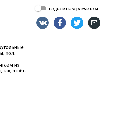
поделиться расчетом




моугольные
ы, пол,
итаем из
 так, чтобы