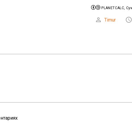


PLANETCALC, Су

Timur
нтариях