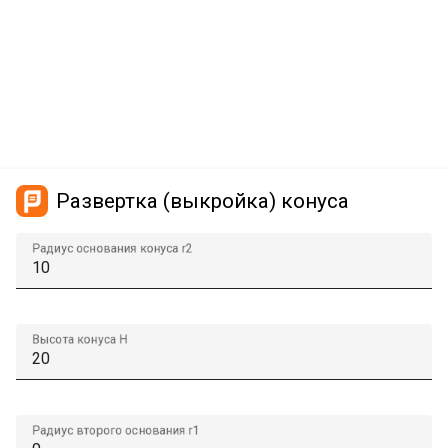
Развертка (выкройка) конуса
Радиус основания конуса r2
Высота конуса H
Радиус второго основания r1