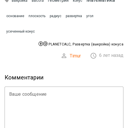

Геометрия
выкройка
высота
конус
основание
плоскость
радиус
развертка
угол
усеченный конус


PLANETCALC, Развертка (выкройка) конуса


6 лет назад
Timur
Комментарии
Ваше сообщение