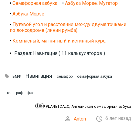
•
Семафорная азбука
•
Азбука Морзе. Мутатор
•
Азбука Морзе
•
Путевой угол и расстояние между двумя точками
по локсодроме (линии румба).
•
Компасный, магнитный и истинный курс.
•
Раздел: Навигация ( 11 калькуляторов )
Навигация

ВМФ
семафор
семафорная азбука
телеграф
флот


PLANETCALC, Английская семафорная азбука


6 лет назад
Anton