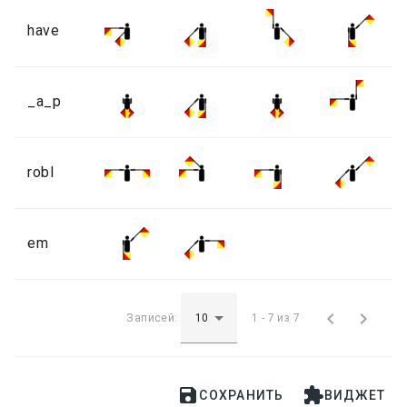
have
_a_p
robl
em


Записей:
1 - 7 из 7


СОХРАНИТЬ
ВИДЖЕТ