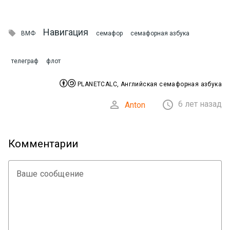
Навигация

ВМФ
семафор
семафорная азбука
телеграф
флот


PLANETCALC, Английская семафорная азбука


6 лет назад
Anton
Комментарии
Ваше сообщение