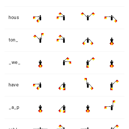
hous
ton_
_we_
have
_a_p