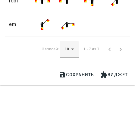
robl
em


Записей:
1 - 7 из 7


СОХРАНИТЬ
ВИДЖЕТ