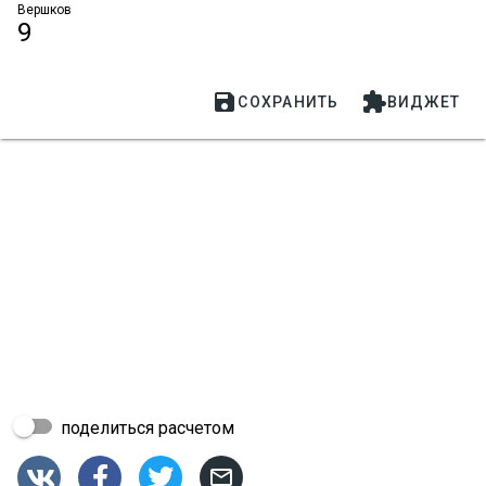
Вершков
9


СОХРАНИТЬ
ВИДЖЕТ
поделиться расчетом



