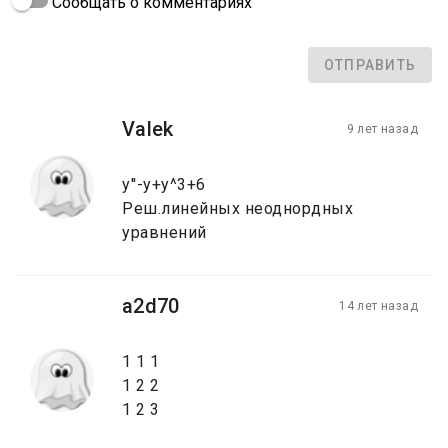
Сообщать о комментариях
ОТПРАВИТЬ
Valek
9 лет назад
y''-y+y^3+6
Реш.линейных неоднордных
уравнений
a2d70
14 лет назад
1 1 1
1 2 2
1 2 3