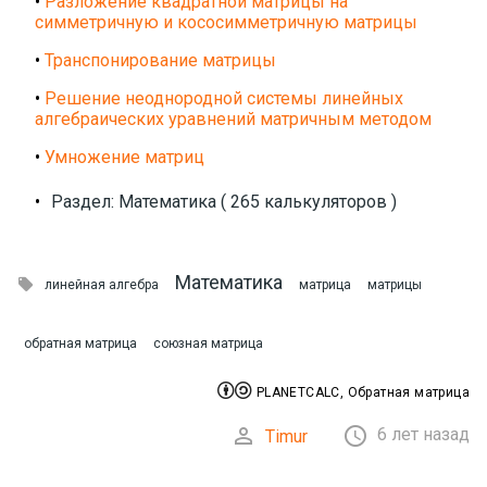
•
Разложение квадратной матрицы на
симметричную и кососимметричную матрицы
•
Транспонирование матрицы
•
Решение неоднородной системы линейных
алгебраических уравнений матричным методом
•
Умножение матриц
•
Раздел: Математика ( 265 калькуляторов )
Математика

линейная алгебра
матрица
матрицы
обратная матрица
союзная матрица


PLANETCALC, Обратная матрица


6 лет назад
Timur