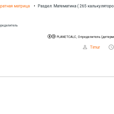
ратная матрица
•
Раздел: Математика ( 265 калькуляторо
пределитель


PLANETCALC, Определитель (детерм

Timur