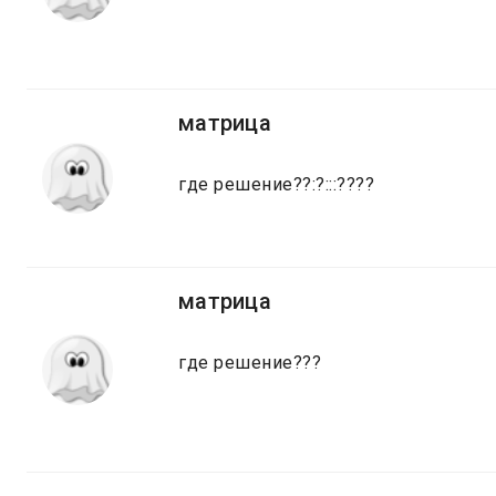
матрица
где решение??:?:::????
матрица
где решение???