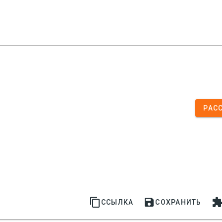
РАС


ССЫЛКА
СОХРАНИТЬ