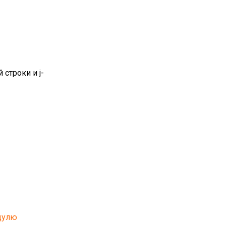
строки и j-
дулю