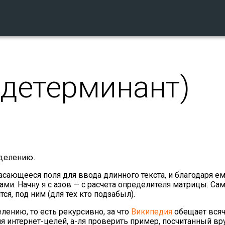
(детерминант)
еделению.
сающееся поля для ввода длинного текста, и благодаря ем
и. Начну я с азов — с расчета определителя матрицы. Са
ся, под ним (для тех кто подзабыл).
лению, то есть рекурсивно, за что
Википедия
обещает вся
ля интернет-целей, а-ля проверить пример, посчитанный вр