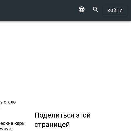


ВОЙТИ
у стало
м
Поделиться
этой
страницей
ческие кары
учную,