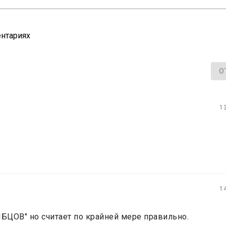
нтариях
О
1
1
ОЛБЦОВ" но считает по крайней мере правильно.