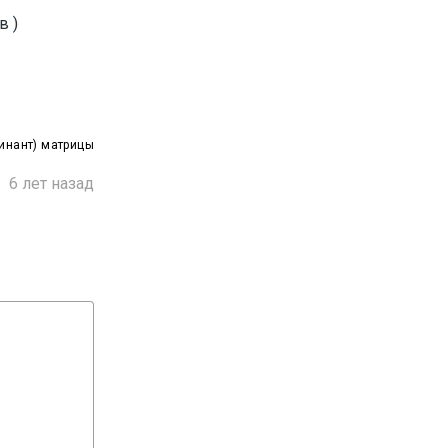
в )
инант) матрицы

6 лет назад