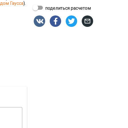
дом Гаусса
).
поделиться расчетом



