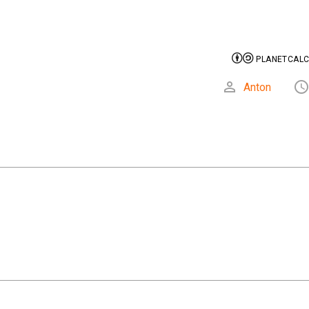


PLANETCALC,

Anton