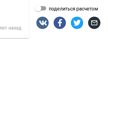
поделиться расчетом




 лет назад