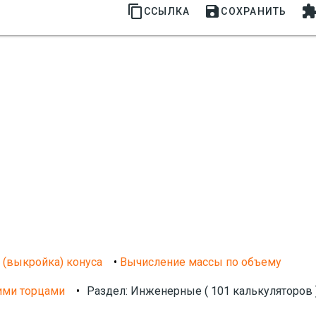


ССЫЛКА
СОХРАНИТЬ
 (выкройка) конуса
•
Вычисление массы по объему
ими торцами
•
Раздел: Инженерные ( 101 калькуляторов 