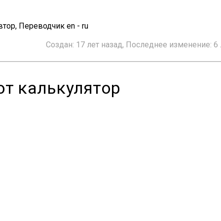
втор, Переводчик en - ru
Создан:
17 лет назад
, Последнее изменение:
6
от калькулятор