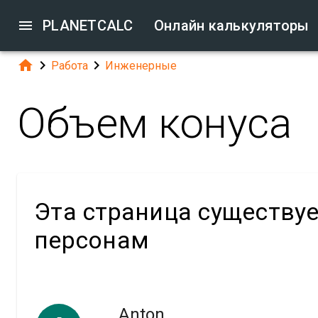

PLANETCALC
Онлайн калькуляторы



Работа
Инженерные
Объем конуса
Эта страница существу
персонам
Anton