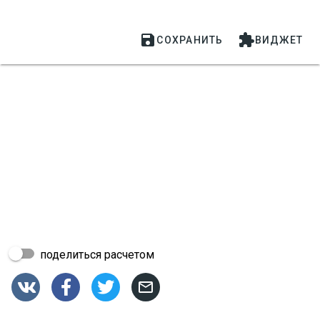


СОХРАНИТЬ
ВИДЖЕТ
поделиться расчетом



