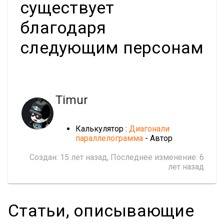
существует
благодаря
следующим персонам
Timur
Калькулятор :
Диагонали
параллелограмма
- Автор
Создан:
15 лет назад
, Последнее изменение:
6
лет назад
Статьи, описывающие