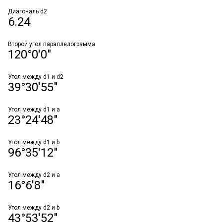
Диагональ d2
6.24
Второй угол параллелограмма
120°0'0"
Угол между d1 и d2
39°30'55"
Угол между d1 и a
23°24'48"
Угол между d1 и b
96°35'12"
Угол между d2 и a
16°6'8"
Угол между d2 и b
43°53'52"