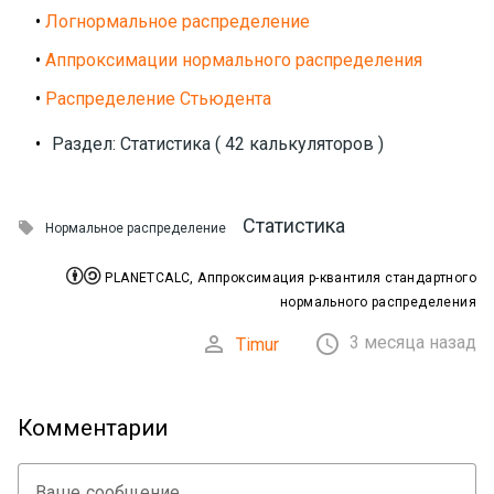
•
Логнормальное распределение
•
Аппроксимации нормального распределения
•
Распределение Стьюдента
•
Раздел: Статистика ( 42 калькуляторов )
Статистика

Нормальное распределение


PLANETCALC, Аппроксимация p-квантиля стандартного
нормального распределения


3 месяца назад
Timur
Комментарии
Ваше сообщение