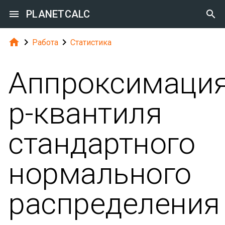

PLANETCALC




Работа
Статистика
Аппроксимаци
p-квантиля
стандартного
нормального
распределения