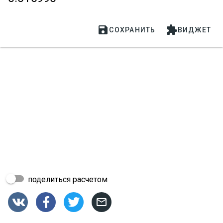


СОХРАНИТЬ
ВИДЖЕТ
поделиться расчетом



