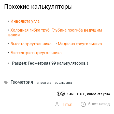
Похожие калькуляторы
•
Инволюта угла
•
Холодная гибка труб. Глубина прогиба ведущим
валом
•
Высота треугольника
•
Медиана треугольника
•
Биссектриса треугольника
•
Раздел: Геометрия ( 99 калькуляторов )
Геометрия

инволюта
эвольвента


PLANETCALC, Инволюта угла


6 лет назад
Timur