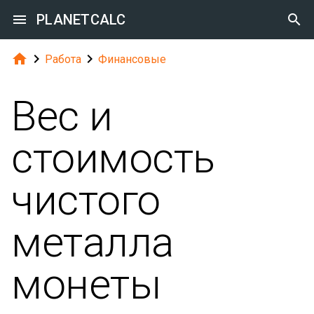

PLANETCALC




Работа
Финансовые
Вес и
стоимость
чистого
металла
монеты