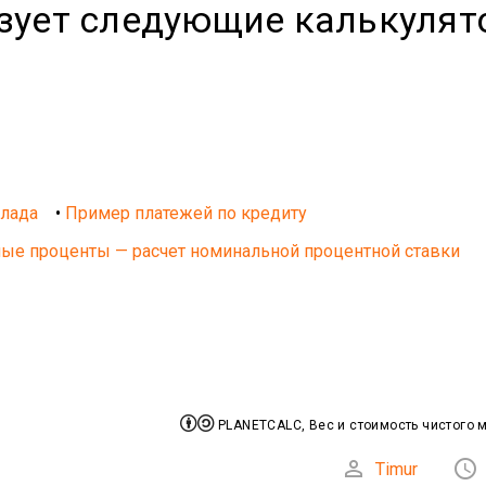
ьзует следующие калькуля
клада
•
Пример платежей по кредиту
ые проценты — расчет номинальной процентной ставки


PLANETCALC, Вес и стоимость чистого 


Timur