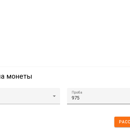
ла монеты
Проба
РАС