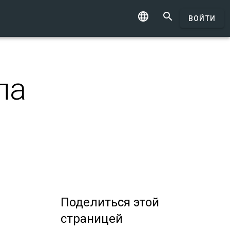


ВОЙТИ
ла
Поделиться
этой
страницей