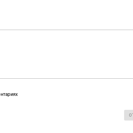
нтариях
О