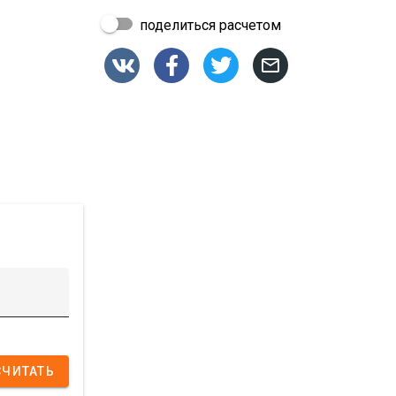
поделиться расчетом




СЧИТАТЬ