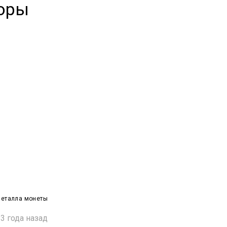
торы
металла монеты
3 года назад