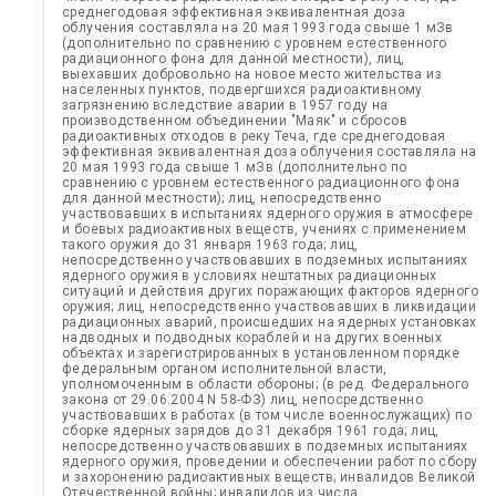
среднегодовая эффективная эквивалентная доза
облучения составляла на 20 мая 1993 года свыше 1 мЗв
(дополнительно по сравнению с уровнем естественного
радиационного фона для данной местности), лиц,
выехавших добровольно на новое место жительства из
населенных пунктов, подвергшихся радиоактивному
загрязнению вследствие аварии в 1957 году на
производственном объединении "Маяк" и сбросов
радиоактивных отходов в реку Теча, где среднегодовая
эффективная эквивалентная доза облучения составляла на
20 мая 1993 года свыше 1 мЗв (дополнительно по
сравнению с уровнем естественного радиационного фона
для данной местности); лиц, непосредственно
участвовавших в испытаниях ядерного оружия в атмосфере
и боевых радиоактивных веществ, учениях с применением
такого оружия до 31 января 1963 года; лиц,
непосредственно участвовавших в подземных испытаниях
ядерного оружия в условиях нештатных радиационных
ситуаций и действия других поражающих факторов ядерного
оружия; лиц, непосредственно участвовавших в ликвидации
радиационных аварий, происшедших на ядерных установках
надводных и подводных кораблей и на других военных
объектах и зарегистрированных в установленном порядке
федеральным органом исполнительной власти,
уполномоченным в области обороны; (в ред. Федерального
закона от 29.06.2004 N 58-ФЗ) лиц, непосредственно
участвовавших в работах (в том числе военнослужащих) по
сборке ядерных зарядов до 31 декабря 1961 года; лиц,
непосредственно участвовавших в подземных испытаниях
ядерного оружия, проведении и обеспечении работ по сбору
и захоронению радиоактивных веществ; инвалидов Великой
Отечественной войны; инвалидов из числа