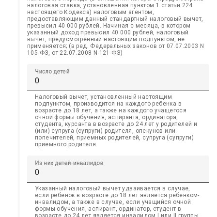
налоговая ставка, установленная пунктом 1 статьи 224
настоящего Кодекса) налоговым агентом,
предоставляющим данный стандартный налоговый вычет,
превысил 40 000 рублей. Начиная с месяца, в котором
указанный доход превысил 40 000 рублей, налоговый
вычет, предусмотренный настоящим подпунктом, не
применяется; (в ред. Федеральных законов от 07.07.2003 N
105-ФЗ, от 22.07.2008 N 121-ФЗ)
Число детей
Налоговый вычет, установленный настоящим
подпунктом, производится на каждого ребенка в
возрасте до 18 лет, а также на каждого учащегося
очной формы обучения, аспиранта, ординатора,
студента, курсанта в возрасте до 24 лет у родителей и
(или) супруга (супруги) родителя, опекунов или
попечителей, приемных родителей, супруга (супруги)
приемного родителя.
Из них детей-инвалидов
Указанный налоговый вычет удваивается в случае,
если ребенок в возрасте до 18 лет является ребенком-
инвалидом, а также в случае, если учащийся очной
формы обучения, аспирант, ординатор, студент в
возрасте до 24 лет является инвалидом I или II группы.