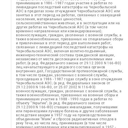
принимавших в 1986 - 1987 годах участие в работах по
ликвидации последствий катастрофы на Чернобыльской
АЭС в пределах зоны отчуждения Чернобыльской АЭС или
занятых в этот период на работах, связанных с эвакуацией
населения, материальных ценностей,
сельскохозяйственных животных, и в эксплуатации или на
других работах на Чернобыльской АЭС (в том числе
временно направленных или командированных);
военнослужащих, граждан, уволенных с военной службы, а
также военнообязанных, призванных на специальные сборы
и привлеченных в этот период для выполнения работ,
связанных с ликвидацией последствий катастрофы на
Чернобыльской АЭС, включая взлетно-подъемный,
инженерно-технический составы гражданской авиации,
независимо от места дислокации и выполняемых ими
работ; (в ред. Федерального закона от 29.12.2000 N 166-ФЗ)
лиц начальствующего и рядового состава органов
внутренних дел, Государственной противопожарной службы,
в том числе граждан, уволенных с военной службы,
проходивших в 1986 - 1987 годах службу в зоне отчуждения
Чернобыльской АЭС; (в ред. Федеральных законов от
29.12.2000 N 166-ФЗ, от 25.07.2002 N 116-ФЗ)
военнослужащих, граждан, уволенных с военной службы, а
также военнообязанных, призванных на военные сборы и
принимавших участие в 1988 - 1990 годах в работах по
объекту "Укрытие"; (в ред. Федерального закона от
29.12.2000 N 166-ФЗ) ставших инвалидами, получившими
или перенесшими лучевую болезнь и другие заболевания
вследствие аварии в 1957 году на производственном
объединении "Маяк" и сбросов радиоактивных отходов в
реку Теча, из числа лиц, принимавших (в том числе
временно направленных или командированных) в 1957 -