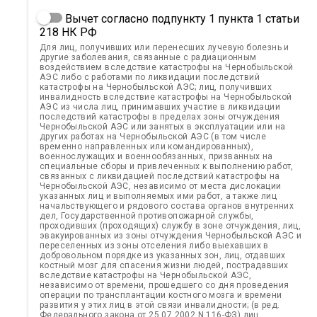
Вычет согласно подпункту 1 пункта 1 статьи
218 НК РФ
Для лиц, получивших или перенесших лучевую болезнь и
другие заболевания, связанные с радиационным
воздействием вследствие катастрофы на Чернобыльской
АЭС либо с работами по ликвидации последствий
катастрофы на Чернобыльской АЭС; лиц, получивших
инвалидность вследствие катастрофы на Чернобыльской
АЭС из числа лиц, принимавших участие в ликвидации
последствий катастрофы в пределах зоны отчуждения
Чернобыльской АЭС или занятых в эксплуатации или на
других работах на Чернобыльской АЭС (в том числе
временно направленных или командированных),
военнослужащих и военнообязанных, призванных на
специальные сборы и привлеченных к выполнению работ,
связанных с ликвидацией последствий катастрофы на
Чернобыльской АЭС, независимо от места дислокации
указанных лиц и выполняемых ими работ, а также лиц
начальствующего и рядового состава органов внутренних
дел, Государственной противопожарной службы,
проходивших (проходящих) службу в зоне отчуждения, лиц,
эвакуированных из зоны отчуждения Чернобыльской АЭС и
переселенных из зоны отселения либо выехавших в
добровольном порядке из указанных зон, лиц, отдавших
костный мозг для спасения жизни людей, пострадавших
вследствие катастрофы на Чернобыльской АЭС,
независимо от времени, прошедшего со дня проведения
операции по трансплантации костного мозга и времени
развития у этих лиц в этой связи инвалидности; (в ред.
Федерального закона от 25.07.2002 N 116-ФЗ) лиц,