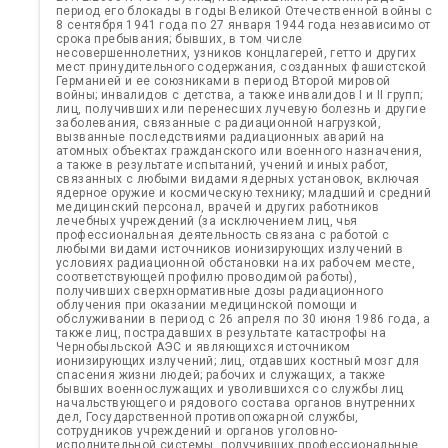
период его блокады в годы Великой Отечественной войны с
8 сентября 1941 года по 27 января 1944 года независимо от
срока пребывания; бывших, в том числе
несовершеннолетних, узников концлагерей, гетто и других
мест принудительного содержания, созданных фашистской
Германией и ее союзниками в период Второй мировой
войны; инвалидов с детства, а также инвалидов I и II групп;
лиц, получивших или перенесших лучевую болезнь и другие
заболевания, связанные с радиационной нагрузкой,
вызванные последствиями радиационных аварий на
атомных объектах гражданского или военного назначения,
а также в результате испытаний, учений и иных работ,
связанных с любыми видами ядерных установок, включая
ядерное оружие и космическую технику; младший и средний
медицинский персонал, врачей и других работников
лечебных учреждений (за исключением лиц, чья
профессиональная деятельность связана с работой с
любыми видами источников ионизирующих излучений в
условиях радиационной обстановки на их рабочем месте,
соответствующей профилю проводимой работы),
получивших сверхнормативные дозы радиационного
облучения при оказании медицинской помощи и
обслуживании в период с 26 апреля по 30 июня 1986 года, а
также лиц, пострадавших в результате катастрофы на
Чернобыльской АЭС и являющихся источником
ионизирующих излучений; лиц, отдавших костный мозг для
спасения жизни людей; рабочих и служащих, а также
бывших военнослужащих и уволившихся со службы лиц
начальствующего и рядового состава органов внутренних
дел, Государственной противопожарной службы,
сотрудников учреждений и органов уголовно-
исполнительной системы, получивших профессиональные