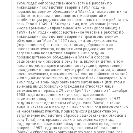
1958 годах непосредственное участие в работах по
ликвидации последствий аварии в 1957 году на
производственном объединении "Маяк", а также занятых на
работах по проведению защитных мероприятий и
реабилитации радиоактивно загрязненных территорий вдоль
реки Теча в 1949 - 1956 годах, лиц, принимавших (в том
числе временно направленных или командированных) в
1959 - 1961 годах непосредственное участие в работах по
ликвидации последствий аварии на производственном
объединении "Маяк" в 1957 году, лиц, эвакуированных
(переселенных), а также выехавших добровольно из
населенных пунктов, подвергшихся радиоактивному
загрязнению вследствие аварии в 1957 году на
производственном объединении "Маяк" и сбросов
радиоактивных отходов в реку Теча, включая детей, в том
числе детей, которые в момент эвакуации (переселения)
находились в состоянии внутриутробного развития, а также
военнослужащих, вольнонаемный состав войсковых частей
и специального контингента, которые были эвакуированы в
1957 году из зоны радиоактивного загрязнения (при этом к
выехавшим добровольно гражданам относятся лица,
выехавшие в период с 29 сентября 1957 года по 31 декабря
1958 года из населенных пунктов, подвергшихся
радиоактивному загрязнению вследствие аварии в 1957
году на производственном объединении "Маяк", а также
лица, выехавшие в период с 1949 по 1956 год включительно
из населенных пунктов, подвергшихся радиоактивному
загрязнению вследствие сбросов радиоактивных отходов в
реку Теча), лиц, проживающих в населенных пунктах,
подвергшихся радиоактивному загрязнению вследствие
аварии в 1957 году на производственном объединении
"Маяк" и сбросов радиоактивных отходов в реку Теча, где