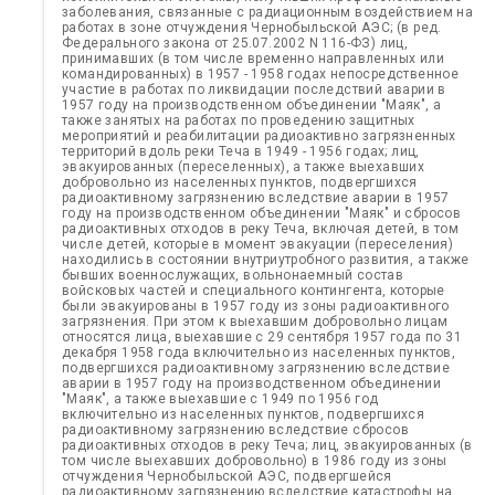
заболевания, связанные с радиационным воздействием на
работах в зоне отчуждения Чернобыльской АЭС; (в ред.
Федерального закона от 25.07.2002 N 116-ФЗ) лиц,
принимавших (в том числе временно направленных или
командированных) в 1957 - 1958 годах непосредственное
участие в работах по ликвидации последствий аварии в
1957 году на производственном объединении "Маяк", а
также занятых на работах по проведению защитных
мероприятий и реабилитации радиоактивно загрязненных
территорий вдоль реки Теча в 1949 - 1956 годах; лиц,
эвакуированных (переселенных), а также выехавших
добровольно из населенных пунктов, подвергшихся
радиоактивному загрязнению вследствие аварии в 1957
году на производственном объединении "Маяк" и сбросов
радиоактивных отходов в реку Теча, включая детей, в том
числе детей, которые в момент эвакуации (переселения)
находились в состоянии внутриутробного развития, а также
бывших военнослужащих, вольнонаемный состав
войсковых частей и специального контингента, которые
были эвакуированы в 1957 году из зоны радиоактивного
загрязнения. При этом к выехавшим добровольно лицам
относятся лица, выехавшие с 29 сентября 1957 года по 31
декабря 1958 года включительно из населенных пунктов,
подвергшихся радиоактивному загрязнению вследствие
аварии в 1957 году на производственном объединении
"Маяк", а также выехавшие с 1949 по 1956 год
включительно из населенных пунктов, подвергшихся
радиоактивному загрязнению вследствие сбросов
радиоактивных отходов в реку Теча; лиц, эвакуированных (в
том числе выехавших добровольно) в 1986 году из зоны
отчуждения Чернобыльской АЭС, подвергшейся
радиоактивному загрязнению вследствие катастрофы на