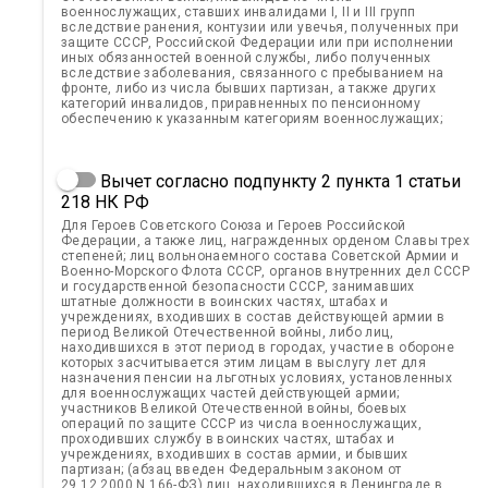
военнослужащих, ставших инвалидами I, II и III групп
вследствие ранения, контузии или увечья, полученных при
защите СССР, Российской Федерации или при исполнении
иных обязанностей военной службы, либо полученных
вследствие заболевания, связанного с пребыванием на
фронте, либо из числа бывших партизан, а также других
категорий инвалидов, приравненных по пенсионному
обеспечению к указанным категориям военнослужащих;
Вычет согласно подпункту 2 пункта 1 статьи
218 НК РФ
Для Героев Советского Союза и Героев Российской
Федерации, а также лиц, награжденных орденом Славы трех
степеней; лиц вольнонаемного состава Советской Армии и
Военно-Морского Флота СССР, органов внутренних дел СССР
и государственной безопасности СССР, занимавших
штатные должности в воинских частях, штабах и
учреждениях, входивших в состав действующей армии в
период Великой Отечественной войны, либо лиц,
находившихся в этот период в городах, участие в обороне
которых засчитывается этим лицам в выслугу лет для
назначения пенсии на льготных условиях, установленных
для военнослужащих частей действующей армии;
участников Великой Отечественной войны, боевых
операций по защите СССР из числа военнослужащих,
проходивших службу в воинских частях, штабах и
учреждениях, входивших в состав армии, и бывших
партизан; (абзац введен Федеральным законом от
29.12.2000 N 166-ФЗ) лиц, находившихся в Ленинграде в