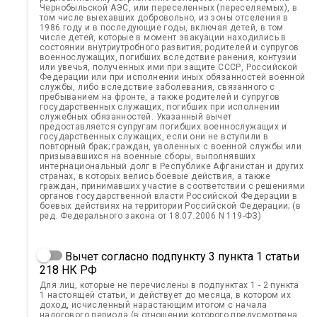
Чернобыльской АЭС, или переселенных (переселяемых), в
том числе выехавших добровольно, из зоны отселения в
1986 году и в последующие годы, включая детей, в том
числе детей, которые в момент эвакуации находились в
состоянии внутриутробного развития; родителей и супругов
военнослужащих, погибших вследствие ранения, контузии
или увечья, полученных ими при защите СССР, Российской
Федерации или при исполнении иных обязанностей военной
службы, либо вследствие заболевания, связанного с
пребыванием на фронте, а также родителей и супругов
государственных служащих, погибших при исполнении
служебных обязанностей. Указанный вычет
предоставляется супругам погибших военнослужащих и
государственных служащих, если они не вступили в
повторный брак; граждан, уволенных с военной службы или
призывавшихся на военные сборы, выполнявших
интернациональный долг в Республике Афганистан и других
странах, в которых велись боевые действия, а также
граждан, принимавших участие в соответствии с решениями
органов государственной власти Российской Федерации в
боевых действиях на территории Российской Федерации; (в
ред. Федерального закона от 18.07.2006 N 119-ФЗ)
Вычет согласно подпункту 3 пункта 1 статьи
218 НК РФ
Для лиц, которые не перечислены в подпунктах 1 - 2 пункта
1 настоящей статьи, и действует до месяца, в котором их
доход, исчисленный нарастающим итогом с начала
налогового периода (в отношении которого предусмотрена