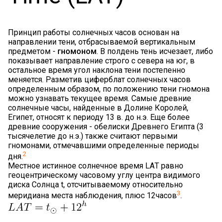
Принцип работы солнечных часов основан на
направлении тени, отбрасываемой вертикальным
предметом -
гномоном
. В полдень тень исчезает, либо
показывает направление строго с севера на юг, в
остальное время угол наклона тени постепенно
меняется. Разметив циферблат солнечных часов
определенным образом, по положению тени гномона
можно узнавать текущее время. Самые древние
солнечные часы, найденные в Долине Королей,
Египет, относят к периоду 13 в. до н.э. Еще более
древние сооружения - обелиски Древнего Египта (3
тысячелетие до н.э.) также считают первыми
гномонами, отмечавшими определенные периоды
2
дня.
Местное истинное солнечное время LAТ равно
геоцентрическому часовому углу центра видимого
диска Солнца t, отсчитываемому относительно
3
меридиана места наблюдения, плюс 12часов
.