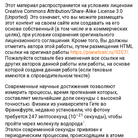
Этот материал распространяется на условиях лицензии
Creative Commons Attribution/Share-Alike License 3.0
(Unported). Это означает, что вы можете размещать
этот контент на своем сайте или создавать на его
основе собственный (в том числе и в коммерческих
целях), при условии сохранения оригинального
лицензионного соглашения. Кроме того, Вы должны
отметить автора этой работы, путем размещения HTML
ссылки на оригинал работы
https://planetcalc.ru/9207/
.
Пожалуйста оставьте без изменения все ссылки на
других авторов данной работы или работы, на основе
которой создана данная работа (если таковые
имеются в спроводительном тексте).
Современные научные достижения позволяют
измерить процессы, время протекания которых,
составляет мельчайшие доли секунды с высокой
точностью. Физики из университета Гете во
Франкфурте, недавно установили, что фотону
–21
требуется 247 зептосекунд (10
секунды), чтобы
1
пройти через молекулу водорода
.
Эталон современной секунды привязан к
периодическим процессам, происходящим в атоме