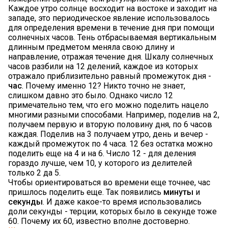
Каждое утро солнце восходит на востоке и заходит на
западе, это периодическое явление использовалось
для определения времени в течение дня при помощи
солнечных часов. Тень отбрасываемая вертикальным
длинным предметом меняла свою длину и
направление, отражая течение дня. Шкалу солнечных
часов разбили на 12 делений, каждое из которых
отражало приблизительно равный промежуток дня -
час
. Почему именно 12? Никто точно не знает,
слишком давно это было. Однако число 12
примечательно тем, что его можно поделить нацело
многими разными способами. Например, поделив на 2,
получаем первую и вторую половину дня, по 6 часов
каждая. Поделив на 3 получаем утро, день и вечер -
каждый промежуток по 4 часа. 12 без остатка можно
поделить еще на 4 и на 6. Число 12 - для деления
гораздо лучше, чем 10, у которого из делителей
только 2 да 5.
Чтобы ориентироваться во времени еще точнее, час
пришлось поделить еще. Так появились
минуты
и
секунды
. И даже какое-то время использовались
доли секунды - терции, которых было в секунде тоже
60. Почему их 60, известно вполне достоверно.