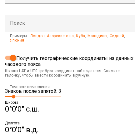
Поиск
Примеры :
Лондон
,
Азорские о-ва
,
Куба
,
Мальдивы
,
Сидней
,
Япония
Получить географические координаты из данных
часового пояса
Шкалы LAT и UT0 требуют координат наблюдателя. Снимите
галочку, чтобы ввести координаты вручную.
Точность вычисления
Знаков после запятой: 3
Широта
0°0'0" с.ш.
Долгота
0°0'0" в.д.