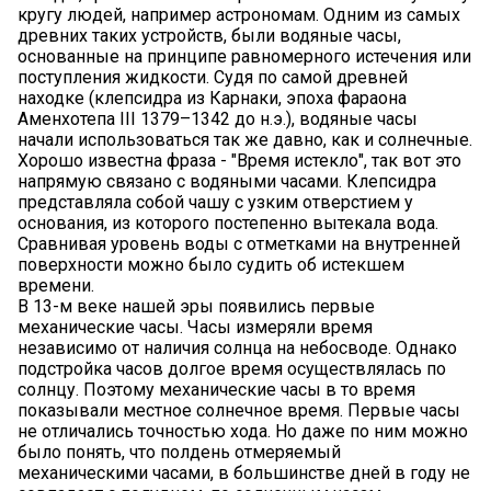
кругу людей, например астрономам. Одним из самых
древних таких устройств, были водяные часы,
основанные на принципе равномерного истечения или
поступления жидкости. Судя по самой древней
находке (клепсидра из Карнаки, эпоха фараона
Аменхотепа III 1379–1342 до н.э.), водяные часы
начали использоваться так же давно, как и солнечные.
Хорошо известна фраза - "Время истекло", так вот это
напрямую связано с водяными часами. Клепсидра
представляла собой чашу с узким отверстием у
основания, из которого постепенно вытекала вода.
Сравнивая уровень воды с отметками на внутренней
поверхности можно было судить об истекшем
времени.
В 13-м веке нашей эры появились первые
механические часы. Часы измеряли время
независимо от наличия солнца на небосводе. Однако
подстройка часов долгое время осуществлялась по
солнцу. Поэтому механические часы в то время
показывали местное солнечное время. Первые часы
не отличались точностью хода. Но даже по ним можно
было понять, что полдень отмеряемый
механическими часами, в большинстве дней в году не