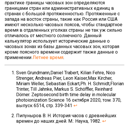
практике границы часовых зон определяются
границами стран или административных единиц в
странах с большой протяженностью. Протяженные с
запада на восток страны, такие как Россия или США
имеют несколько часовых поясов, чтобы стандартное
время в отдаленных уголках страны не так уж сильно
отличалось от местного солнечного. Данный
калькулятор использует исторические данные о
часовых зонах из базы данных часовых зон, которая
кроме поясного времени содержит также данные о
применении
Летнее время
.
Sven Grundmann,Daniel Trabert, Kilian Fehre, Nico
Strenger, Andreas Pier, Leon Kaiser,Max Kircher,
Miriam Weller, Sebastian Eckart,Ph. H. Schmidt,Florian
Trinter, Till Jahnke, Markus S. Schöffler, Reinhard
Dörner. Zeptosecond birth time delay in molecular
photoionization Science 16 октября 2020, том. 370,
выпуск 6514, стр. 339-341
↩
Пипуныров В. Н. История часов с древнейших
времен до наших дней. М.: Наука, 1982.
↩