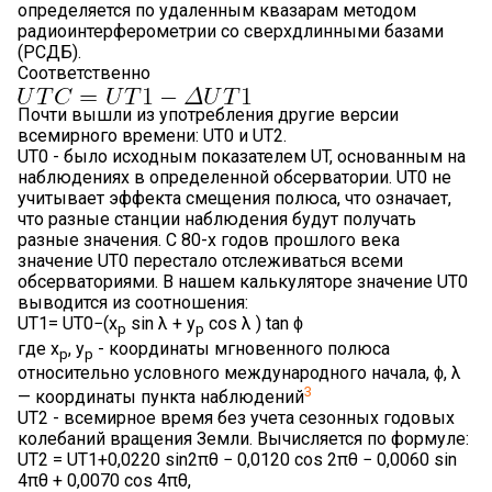
определяется по удаленным квазарам методом
радиоинтерферометрии со сверхдлинными базами
(РСДБ).
Соответственно
Почти вышли из употребления другие версии
всемирного времени: UT0 и UT2.
UT0 - было исходным показателем UT, основанным на
наблюдениях в определенной обсерватории. UT0 не
учитывает эффекта смещения полюса, что означает,
что разные станции наблюдения будут получать
разные значения. С 80-х годов прошлого века
значение UT0 перестало отслеживаться всеми
обсерваториями. В нашем калькуляторе значение UT0
выводится из соотношения:
UT1= UT0−(x
sin λ + y
cos λ ) tan ϕ
p
p
где x
, y
- координаты мгновенного полюса
p
p
относительно условного международного начала, ϕ, λ
3
— координаты пункта наблюдений
UT2 - всемирное время без учета сезонных годовых
колебаний вращения Земли. Вычисляется по формуле:
UT2 = UT1+0,0220 sin2πθ − 0,0120 cos 2πθ − 0,0060 sin
4πθ + 0,0070 cos 4πθ,