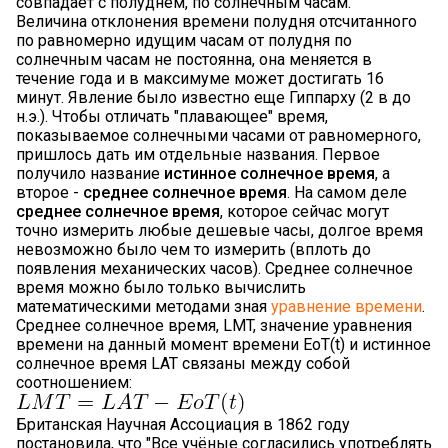
совпадает с полуднем, по солнечным часам.
Величина отклонения времени полудня отсчитанного
по равномерно идущим часам от полудня по
солнечным часам не постоянна, она меняется в
течение года и в максимуме может достигать 16
минут. Явление было известно еще Гиппарху (2 в до
н.э.). Чтобы отличать "плавающее" время,
показываемое солнечными часами от равномерного,
пришлось дать им отдельные названия. Первое
получило название
истинное солнечное время
, а
второе -
среднее солнечное время
. На самом деле
среднее солнечное время
, которое сейчас могут
точно измерить любые дешевые часы, долгое время
невозможно было чем то измерить (вплоть до
появления механических часов). Среднее солнечное
время можно было только вычислить
математическими методами зная
уравнение времени
.
Среднее солнечное время, LMT, значение уравнения
времени на данный момент времени EoT(t) и истинное
солнечное время LAT связаны между собой
соотношением:
Британская Научная Ассоциация в 1862 году
постановила, что "Все учёные согласились употреблять