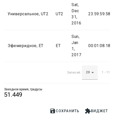
Sat,
Dec
Универсальное, UT2
UT2
23:59:59.586
31,
2016
Sun,
Jan
Эфемеридное, ET
ET
00:01:08.184
1,
2017
Записей:
1 - 11 и
Звездное время, градусы
51.449


СОХРАНИТЬ
ВИДЖЕТ